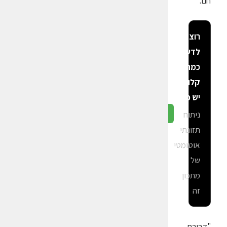
חם.
רוצה
לדעת
כמה
קלוריות
יש פה?
ניתוח
גלה ב-CalGal
תזונתי
אוטומטי
של
מתכון
זה
"דבורת