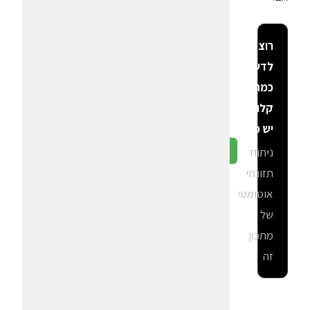
רוצה
לדעת
כמה
קלוריות
יש פה?
ניתוח
גלה ב-CalGal
תזונתי
אוטומטי
של
מתכון
זה