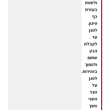
ולשטח
בעזרת
כף
טיגון.
לטגן
עד
לקבלת
צבע
שחום
ולהפוך
בזהירות.
לטגן
על
הצד
השני
משך