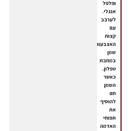
ופלפל
אנגלי.
לערבב
עם
קצות
האצבעות.לחמם
שמן
במחבת
טפלון.
כאשר
השמן
חם
להוסיף
את
תפוחי
האדמה