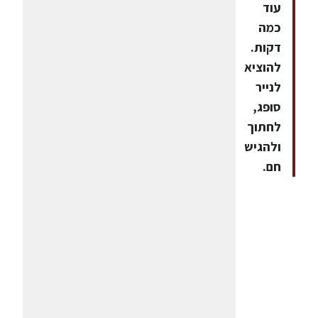
עוד
כמה
דקות.
להוציא
לנייר
סופג,
לחתוך
ולהגיש
חם.