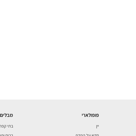
פופולארי
מבלים 
יין
בתי קפה
חדש על המדף
ברים ופא