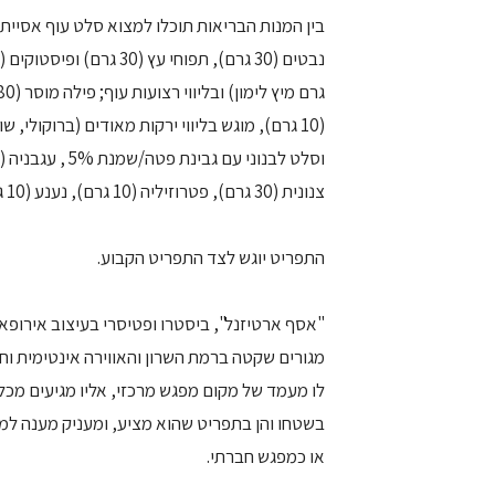
צנונית (30 גרם), פטרוזיליה (10 גרם), נענע (10 גרם), שמן זית (15 גרם), ג'עלה (40 גרם) ומיץ לימון (25 גרם).
התפריט יוגש לצד התפריט הקבוע.
"אסף ארטיזנל", ביסטרו ופטיסרי בעיצוב אירופא
מגורים שקטה ברמת השרון והאווירה אינטימית וח
לו מעמד של מקום מפגש מרכזי, אליו מגיעים מכל
בשטחו והן בתפריט שהוא מציע, ומעניק מענה למי
או כמפגש חברתי.