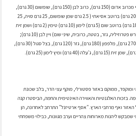
בין המנות הבריאות תוכלו למצוא סלט עוף אסייתי מכרוב אדום (150 גרם), כרוב לבן (150 גרם), שומשום (30 גרם),
נבטים (30 גרם), תפוחי עץ (30 גרם) ופיסטוקים (20 גרם) ברוטב אסיאתי ( 2.5 גרם שמן שומשום, 25 גרם סויה, 25
גרם מיץ לימון) ובליווי רצועות עוף; פילה מוסר (180 גרם) ברוטב שום (5 גרם) לימון (10 גרם) טימין (2 גרם) ושמן זית
(10 גרם), מוגש בליווי ירקות מאודים (ברוקולי, שורש פטרוזיליה, גזר, בטטה, כרובית, שיני שום) ויין לבן (10 גרם);
וסלט לבנוני עם גבינת פטה/שמנת 5% , עגבניה (270 גרם), מלפפון (180 גרם), גזר (120 גרם), בצל סגול (30 גרם),
י ומוקפד, ממוקם באזור פסטורלי, מוקף עצי הדר, בלב שכונת
מה. בזכות האלגנטיות והאווירה האינטימית והחמה, הביסטרו קנה
 האזור ואף מרחבי הארץ. "אסף ארטיזנל" התרחב לאחרונה, הן
 שמבקש ליהנות מארוחות צהריים וערב מגוונות, כבילוי משפחתי