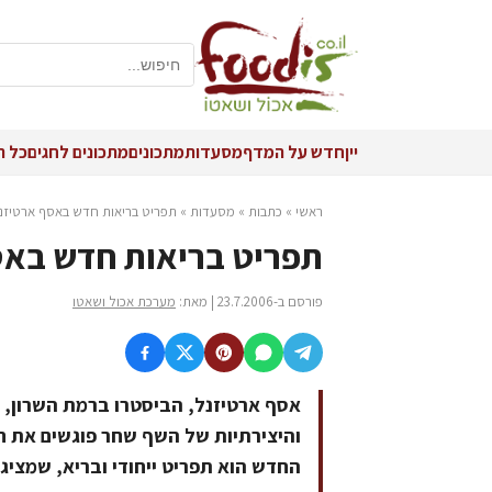
יין
חדש על המדף
מסעדות
מתכונים
מתכונים לחגים
כל ה
ראשי
»
כתבות
»
מסעדות
»
תפריט בריאות חדש באסף ארטיזנ
תפריט בריאות חדש באס
פורסם ב-23.7.2006 | מאת:
מערכת אכול ושאטו
אסף ארטיזנל, הביסטרו ברמת השרון, מ
והיצירתיות של השף שחר פוגשים את ח
החדש הוא תפריט ייחודי ובריא, שמציג 