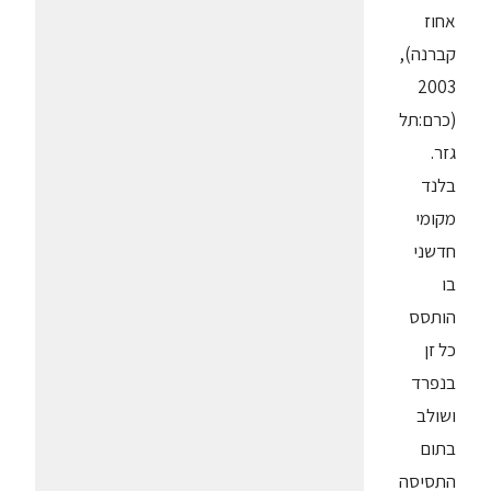
אחוז
קברנה),
2003
(כרם:תל
גזר.
בלנד
מקומי
חדשני
בו
הותסס
כל זן
בנפרד
ושולב
בתום
התסיסה