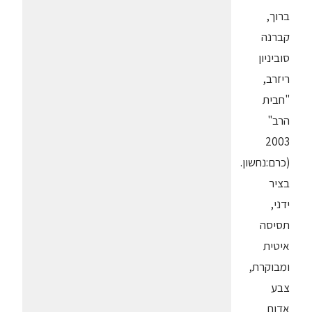
ברוך,
קברנה
סוביניון
ריזרב,
"חבית
הרב"
2003
(כרם:נחשון.
בציר
ידני,
תסיסה
איטית
ומבוקרת,
צבע
אדום