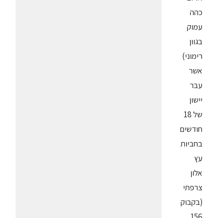
כהה
עמוק
בגוון
רימוני)
אשר
עבר
יישון
של 18
חודשים
בחביות
עץ
אלון
צרפתי
(בקבוק
156