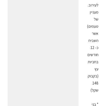
לעירוב.
מעניין
של
טעמים)
אשר
השביח
כ- 12
חודשים
בחביות
עץ
(בקבוק
148
שקל)
* בני