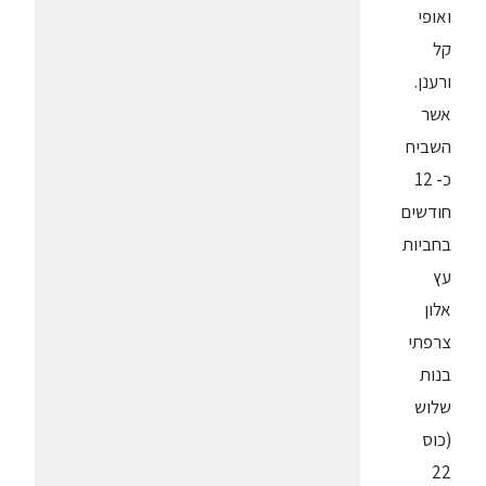
ואופי
קל
ורענן.
אשר
השביח
כ- 12
חודשים
בחביות
עץ
אלון
צרפתי
בנות
שלוש
(כוס
22