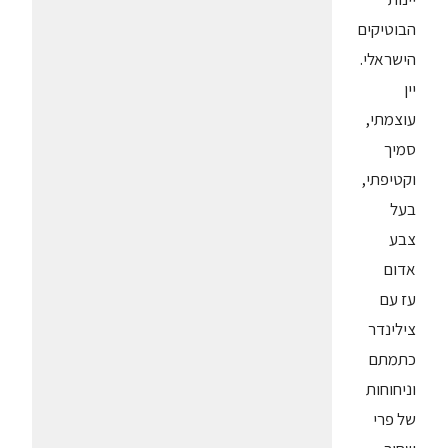
הבוטיקים
הישראלי.
יין
עוצמתי,
סמיך
וקטיפתי,
בעל
צבע
אדום
עז עם
צילינדר
כתמתם
וניחוחות
של פרי