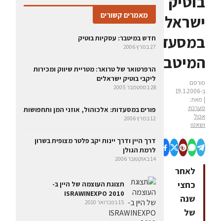
בוטיק
מאמרים קשורים
ישראלי
במסעדת
חדש במיטבר: עסקיות בוטיק
27 במרץ 2006
המיטבר
הרפרטואר של טרואר: מטריית שיווק ומכירות
ליקבי בוטיק ישראלים
פורסם
28 בספטמבר 2005
ב-19.1.2006
| מאת:
מערכת
פורים במסעדות: אלכוהול, אוזני המן ותחפושות
אכול
12 במרץ 2006
ושאטו
דרך היין ודרך יינות יקב פלטר מצופית בשרון
לרמת הגולן
14 באוקטובר 2006
לאחר
כחצי
תצוגת העוצמה של היין ב-
ISRAWINEXPO 2010
שנה
15 בפברואר 2010
של