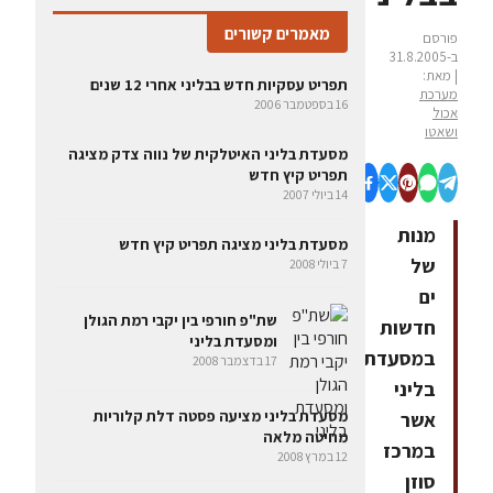
מאמרים קשורים
פורסם
ב-31.8.2005
| מאת:
תפריט עסקיות חדש בבליני אחרי 12 שנים
מערכת
16 בספטמבר 2006
אכול
ושאטו
מסעדת בליני האיטלקית של נווה צדק מציגה
תפריט קיץ חדש
14 ביולי 2007
מנות
מסעדת בליני מציגה תפריט קיץ חדש
של
7 ביולי 2008
ים
שת"פ חורפי בין יקבי רמת הגולן
חדשות
ומסעדת בליני
במסעדת
17 בדצמבר 2008
בליני
מסעדת בליני מציעה פסטה דלת קלוריות
אשר
מחיטה מלאה
במרכז
12 במרץ 2008
סוזן