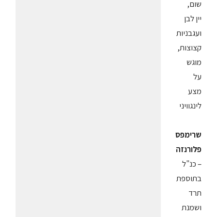
שום,
יין לבן
ועגבניות
קצוצות,
מוגש
על
מצע
לינגוויני
שרימפס
פלורנזה
– כנ"ל
בתוספת
תרד
ושמנת