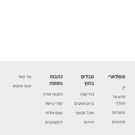
פופולארי
מבלים
כתבות
צור קשר
בחוץ
נוספות
תנאי שימוש
יין
בתי קפה
כתבות אורח
חדש על
המדף
ברים ופאבים
ספרי בישול
מסעדות
אוכל טבעוני
טעם עולמי
מתכונים
תיירות
למקצוענים