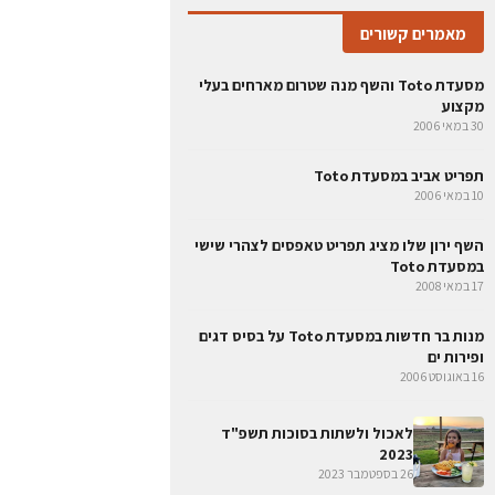
מאמרים קשורים
מסעדת Toto והשף מנה שטרום מארחים בעלי
מקצוע
30 במאי 2006
תפריט אביב במסעדת Toto
10 במאי 2006
השף ירון שלו מציג תפריט טאפסים לצהרי שישי
במסעדת Toto
17 במאי 2008
מנות בר חדשות במסעדת Toto על בסיס דגים
ופירות ים
16 באוגוסט 2006
לאכול ולשתות בסוכות תשפ"ד
2023
26 בספטמבר 2023