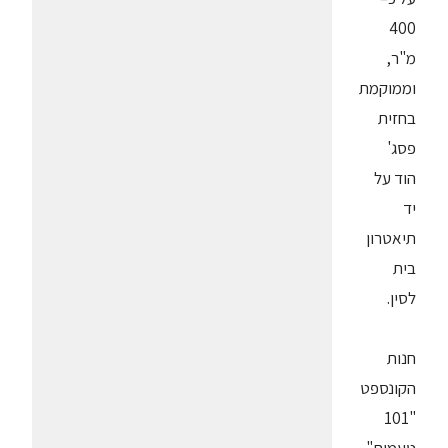
400
מ"ר,
וממוקמת
בחזית
פסג'
הוד על
יד
תיאטרון
בית
לסין.
חנות
הקונספט
"101