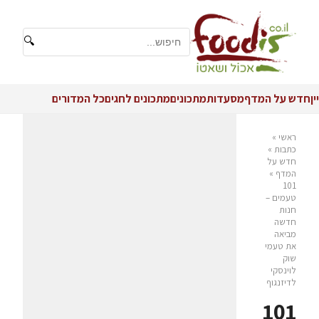
🔍
יין
חדש על המדף
מסעדות
מתכונים
מתכונים לחגים
כל המדורים
ראשי
»
כתבות
»
חדש על
המדף
»
101
טעמים –
חנות
חדשה
מביאה
את טעמי
שוק
לוינסקי
לדיזנגוף
101