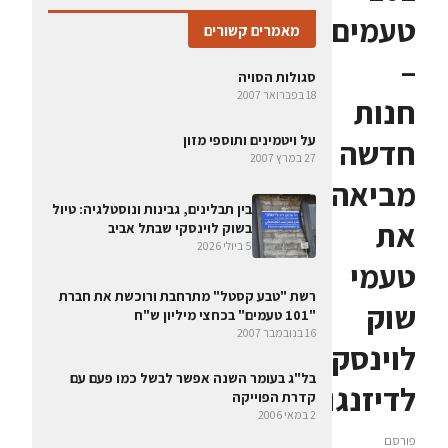
טעמים
מאמרים קשורים
–
סגולות הסויה
18 בפברואר 2007
חנות
על ויטמינים ותוספי מזון
חדשה
27 במרץ 2007
מביאה
בין תבלינים, גבינות ונוסטלגיה: טיול
את
בשוק לוינסקי שבתל אביב
5 ביולי 2026
טעמי
רשת "טבע קסטל" מתרחבת ורוכשת את חברת
שוק
"101 טעמים" בכחצי מיליון ש"ח
16 בנובמבר 2007
לוינסקי
בל"ג בעומר השנה אפשר לבשל כמו פעם עם
לדיזנגוף
קדרת הפוייקה
2 במאי 2006
פורסם