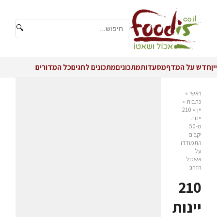
🔍
יין
חדש על המדף
מסעדות
מתכונים
מתכונים לחגים
כל המדורים
ראשי
»
כתבות
»
יין
»
210
יינות
מ-50
יקבים
התמודדו
על
אשכול
הזהב
210
יינות