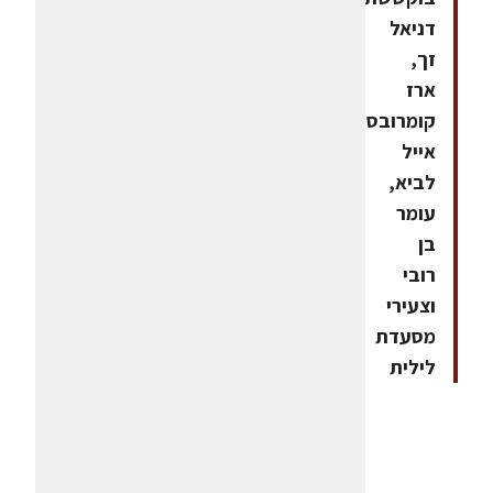
דניאל
זך,
ארז
קומרובסקי,
אייל
לביא,
עומר
בן
רובי
וצעירי
מסעדת
לילית