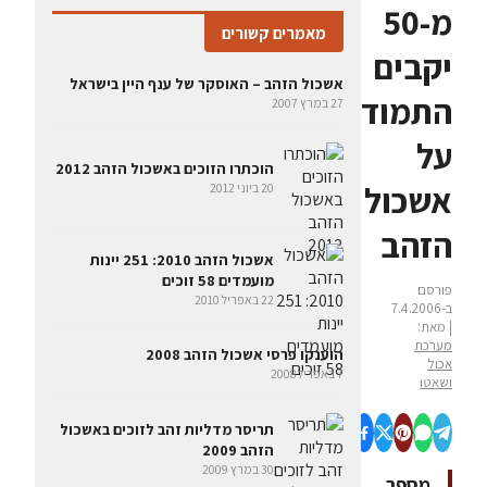
מ-50
מאמרים קשורים
יקבים
אשכול הזהב – האוסקר של ענף היין בישראל
התמודדו
27 במרץ 2007
על
הוכתרו הזוכים באשכול הזהב 2012
אשכול
20 ביוני 2012
הזהב
אשכול הזהב 2010: 251 יינות
מועמדים 58 זוכים
פורסם
22 באפריל 2010
ב-7.4.2006
| מאת:
מערכת
הוענקו פרסי אשכול הזהב 2008
אכול
7 באפריל 2008
ושאטו
תריסר מדליות זהב לזוכים באשכול
הזהב 2009
30 במרץ 2009
מספר