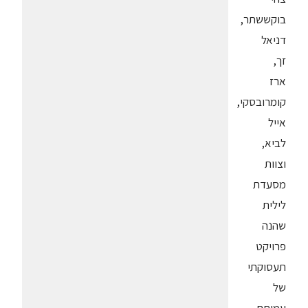
בוקששתר,
דניאל
זך,
ארז
קומרובסקי,
אייל
לביא,
וצוות
מסעדת
לילית
שהנה
פרויקט
תעסוקתי
של