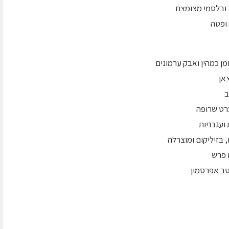
ר ובלסמי מצומצם
 ופטה
מן כמהין ואבק ערמונים
צאן
ב
ברט שרופה
ועגבניות
 בזיליקום ומוצרלה
ם פרש
וטב אפרסמון