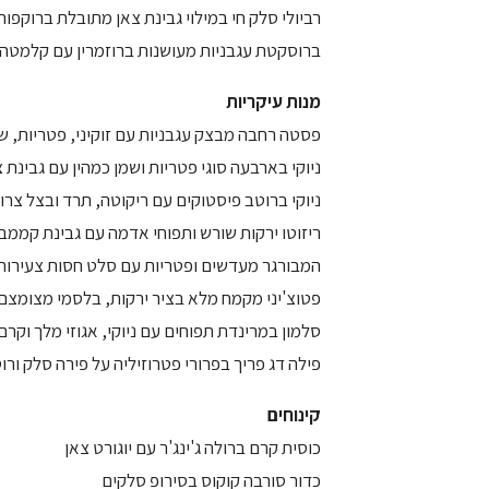
רביולי סלק חי במילוי גבינת צאן מתובלת ברוקפו
ברוסקטת עגבניות מעושנות ברוזמרין עם קלמטה
מנות עיקריות
פסטה רחבה מבצק עגבניות עם זוקיני, פטריות, ש
ניוקי בארבעה סוגי פטריות ושמן כמהין עם גבינת 
ניוקי ברוטב פיסטוקים עם ריקוטה, תרד ובצל צרו
ריזוטו ירקות שורש ותפוחי אדמה עם גבינת קממ
המבורגר מעדשים ופטריות עם סלט חסות צעירות 
פטוצ'יני מקמח מלא בציר ירקות, בלסמי מצומצם,
סלמון במרינדת תפוחים עם ניוקי, אגוזי מלך וקר
פילה דג פריך בפרורי פטרוזיליה על פירה סלק ור
קינוחים
כוסית קרם ברולה ג'ינג'ר עם יוגורט צאן
כדור סורבה קוקוס בסירופ סלקים