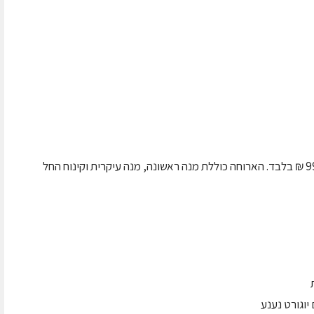
bariba מציגה ארוחת ערב עסקית של 3 מנות ב-99 ₪ בלבד. הארוחה כוללת מנה ראשונה, מנה עיקרית וקינוח החל
יוגורט נענע