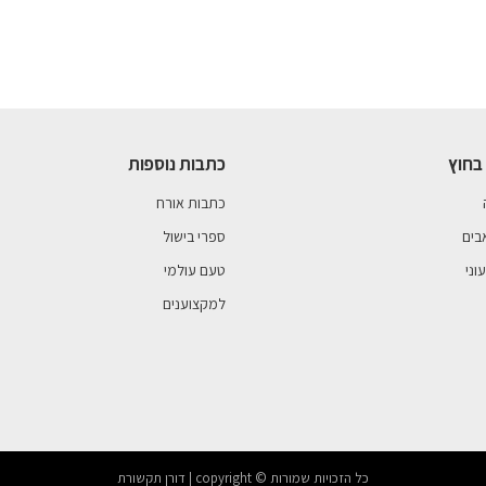
בחוץ
כתבות נוספות
כתבות אורח
בים
ספרי בישול
וני
טעם עולמי
למקצוענים
כל הזכויות שמורות © copyright | דורן תקשורת