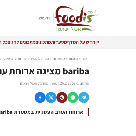
יין
חדש על המדף
מסעדות
מתכונים
מתכונים לחגים
כל ה
ראשי
»
כתבות
»
מסעדות
»
bariba מציגה ארוחת ערב עסקית
bariba מציגה ארוחת ערב עסקית
פורסם ב-26.2.2009 | מאת:
מערכת אכול ושאטו
ארוחת הערב העסקית במסעדת bariba כוללת 3 מנות ב-99 ₪ בלבד