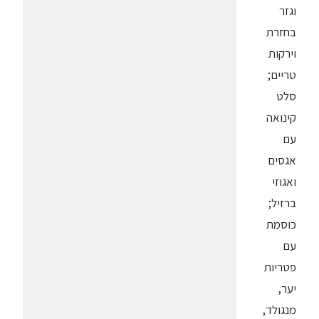
וגזר
בחזרת
וירקות
טריים;
סלט
קינואה
עם
אגסים
ואגוזי
ברזיל;
כוסמת
עם
פטריות
יער,
מנגולד,