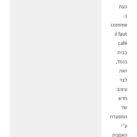
כעת
ב-
comme
il faut
café
בבית
בנמל,
זאת
לצד
עיצוב
חדש
של
המסעדה
ע"י
האמנית