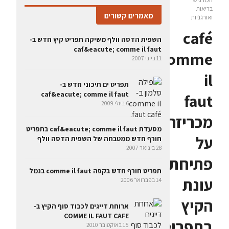
בריאות
מאמרים קשורים
ואורגניות
café
השפית הדסה וולף משיקה תפריט קיץ חדש ב-
caf&eacute; comme il faut
comme
11 ביוני 2007
il
תפריט ים תיכוני חדש ב-
caf&eacute; comme il faut
faut
6 ביולי 2009
מכריזה
מסעדת caf&eacute; comme il faut בתפריט
על
חורף חדש ממטבחה של השפית הדסה וולף
28 בינואר 2007
פתיחת
תפריט חורף חדש בקפה comme il faut בנמל
עונת
14 בפברואר 2006
הקיץ
ארוחת דייגים לכבוד סוף הקיץ ב-
COMME IL FAUT CAFE
בתפריט
15 באוקטובר 2010