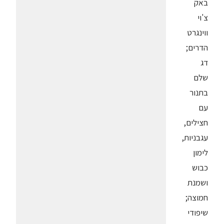
באק
צ'וי
ווינגרט
הדרים;
דג
שלם
בתנור
עם
חצילים,
עגבניות,
לימון
כבוש
ושמנת
חמוצה;
שיפודי