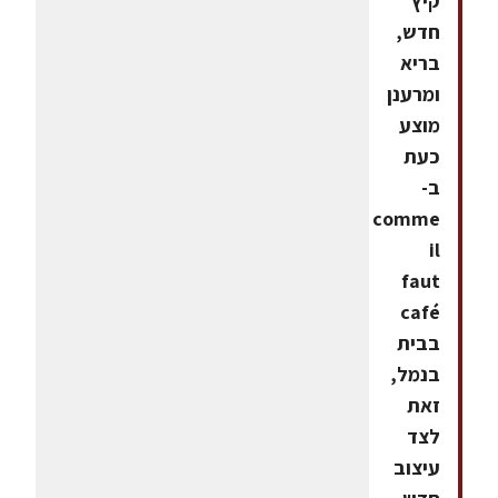
קיץ
חדש,
בריא
ומרענן
מוצע
כעת
ב-
comme
il
faut
café
בבית
בנמל,
זאת
לצד
עיצוב