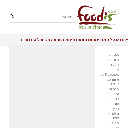
🔍
יין
חדש על המדף
מסעדות
מתכונים
מתכונים לחגים
כל המדורים
ראשי
»
כתבות
»
מסעדות
»
caf&eacute;
comme
il faut
מכריזה
על
פתיחת
עונת
הקיץ
בתפריט
קיצי
חדש
המדגיש