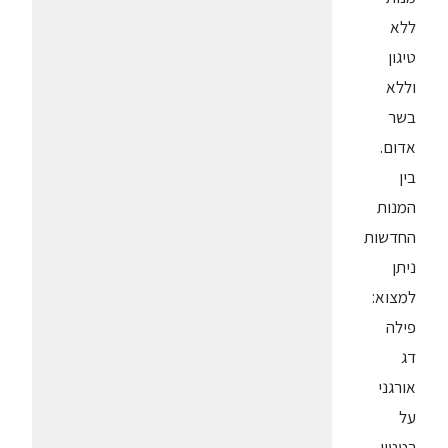
ללא
טיגון
וללא
בשר
אדום.
בין
המנות
החדשות
ניתן
למצוא:
פילה
דג
אורגני
על
רטטוי,