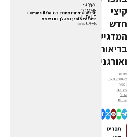
קיצי
תפריט שחיתות מיוחד ב-Comme il faut
caf&eacute; במהלך חודש מאי
חדש
16 במאי 2006
המדגיש
בריאות
ואורגניות
פורסם
ב-16.8.2006
| מאת:
מערכת
אכול
ושאטו
תפריט