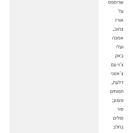
שרימפס
על
אורז
צהוב,
אפונה
ועלי
באק
צ'וי עם
צ'אטני
דלעת,
תפוחים
ונענע;
סיר
מולים
בחלב