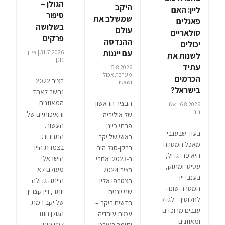
הגולן –
היקב
ליין: האם
סיפור
שמשלב את
פאנלים
בשלושה
עולם
סולאריים
פרקים
ההנדסה
יכולים
עם ייננות
31.7.2026 | אלון
לשנות את
גונן
עתיד
5.8.2026 |
מערכת אכול
הכרמים
בציר 2022
ושאטו
בישראל?
נחשב לאחד
המאוזנים
הבציר הראשון
6.8.2026 | אלון
גונן
והאיכותיים של
של אוליביה
העשור.
פרתי כיינן
בעוד שבענבי
התחרות
ראשי של יקב
מאכל המטרה
בצמרת היין
ברקן-סגל היה
היא פרי גדול,
הישראלי
ב-2023. אחרי
עסיסי ומתוק,
מעולם לא
בציר 2024
בענבי יין
הייתה גדולה
הצטרפו אליו
המטרה שונה
יותר, ויין קצרין
שני ייננים
לחלוטין – לגדל
של יקב רמת
חדשים ביקב –
ענבים מרוכזים
הגולן חוזר
עמית עובדיה
ומאוזנים
למדפים