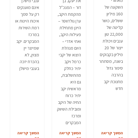
מאחורי
ענבי מישלן
את יעקב בן
השקעה של
אינם מוענקים
דור – המנכ"ל
160 מיליון
רק על סמך
מהקמת היקב,
ששלים, כושר
איכות היינות או
ערן גולדווסר –
קליטה של
רמת השירות
היינן מתחילת
22,000 טון
במרכז
פעילות היקב,
ענבים ויכולת
המבקרים. יקב
ואתי אדרי –
ייצור של 20
שמייצר יין
היום מנהלת
מיליון בקבוקים
מצוין, לא
היצוא של יקבי
בשנה, מסתתר
בהכרח יזכה
כרמל ויקב
סיפור גדול
בענבי מישלן
יתיר כחלק
בהרבה
מהתשלובת,
מחנוכת יקב
גם היא
חדש
מראשית יקב
יתיר כרוח
החיה של היקב
ומובילת השיווק
ומרכז
המבקרים
המשך קריאה
המשך קריאה
המשך קריאה