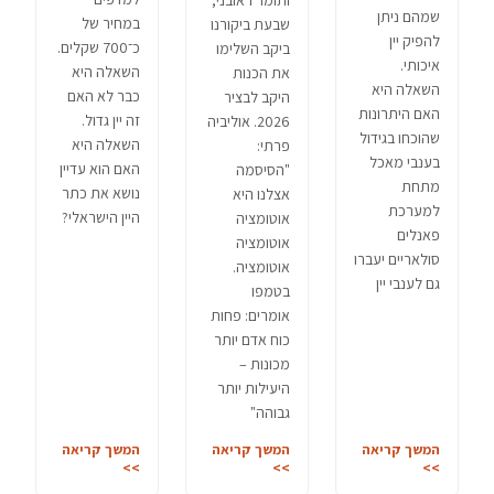
ותומר ראובני,
שמהם ניתן
במחיר של
שבעת ביקורנו
להפיק יין
כ־700 שקלים.
ביקב השלימו
איכותי.
השאלה היא
את הכנות
השאלה היא
כבר לא האם
היקב לבציר
האם היתרונות
זה יין גדול.
2026. אוליביה
שהוכחו בגידול
השאלה היא
פרתי:
בענבי מאכל
האם הוא עדיין
"הסיסמה
מתחת
נושא את כתר
אצלנו היא
למערכת
היין הישראלי?
אוטומציה
פאנלים
אוטומציה
סולאריים יעברו
אוטומציה.
גם לענבי יין
בטמפו
אומרים: פחות
כוח אדם יותר
מכונות –
היעילות יותר
גבוהה"
המשך קריאה
המשך קריאה
המשך קריאה
>>
>>
>>