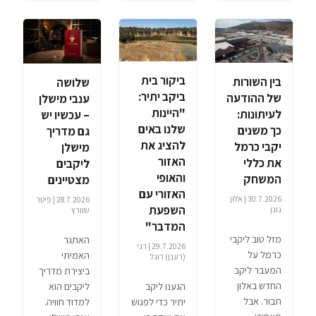
ביקור בית
בין השורות
שלושה
ביקב יתיר:
של ההודעה
ענבי מישלן
"היינות
לעיתונות:
– עכשיו יש
שלנו באים
כך משנים
גם מדריך
להציג את
יקבי כרמל
מישלן
האזור
את כללי
ליקבים
והאופי
המשחק
מצטיינים
האזורי עם
30.7.2026 | אלון
28.7.2026 | פיטר
השפעת
גונן
שוורץ
המדבר"
מזל טוב ליקבי
האתגר
29.7.2026 | רני
כרמל על
האמיתי
(רענן) רוגל
המעבר ליקב
ביצירת מדריך
החדש באלון
ליקבים הוא
הגענו ליקב
תבור. אבל
למדוד חוויה.
יתיר כדי לפגוש