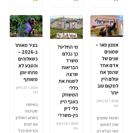
>>
>>
>>
אמנון פאר –
בציר מאוחר
מי החליט?
שמונים
ב-2026 –
כך נבלם
שנים של
כשאלוהים
משרד
אדם אחד
והטבע לא
הבריאות
שהפך את
פתחו יומן
שרצה
עולם היין
משותף
לשנות את
למקום טוב
כללי
23.7.2026 | אלון
יותר
גונן
המשחק
בענף היין
24.7.2026 | אלון
בשיחות
גונן
בלי דיון
שקיימתי
בין-משרדי
בשבוע האחרון
חגיגות שמונים
24.7.2026 | אלון
עם ייננים
שנה לאמנון
גונן
וכורמים מכל
פאר הן לא רק