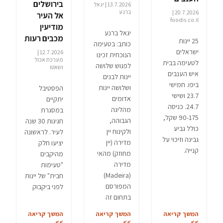
בירושלים
13.7.2026 | יגאל
ברנע
20.7.2026 |
אל העיר
foodis.co.il
מודיעין
יגאל ברנע
מכבים רעות
25 יינות
כותב: בטעימה
ישראלים
12.7.2026 |
הנוכחית זכינו
מערכת אכול
לטעימה בבית
לפגוש שלושה
ושאטו
איש הענבים
יינות לבנים
ביפו. חמישי
ושלושה יינות
הפסטיבל
23.7 ושישי
אדומים
יתקיים
24.7. כניסה
מהליגה
במסגרת
90-175 שקל,
הגבוהה,
חגיגות 30 שנה
כולל גביע
ולקינוח יין
לעיר. לראשונה
גבינה וזיכוי על
מדירה (יין
יציעו חלק
קנייה.
מחוזק) מהאי
מהיקבים
מדירה
"טעימות
(Madeira)
חבית" של יינות
המפורסם
לפני ביקבוק
בתחום זה
המשך קריאה
המשך קריאה
המשך קריאה
>>
>>
>>