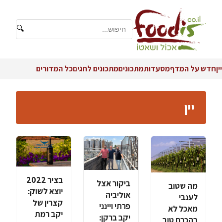
🔍
יין
חדש על המדף
מסעדות
מתכונים
מתכונים לחגים
כל המדורים
יין
בציר 2022
ביקור אצל
מה שטוב
יוצא לשוק:
אוליביה
לענבי
קצרין של
פרתי ויינני
מאכל לא
יקב רמת
יקב ברקן:
בהכרח טוב