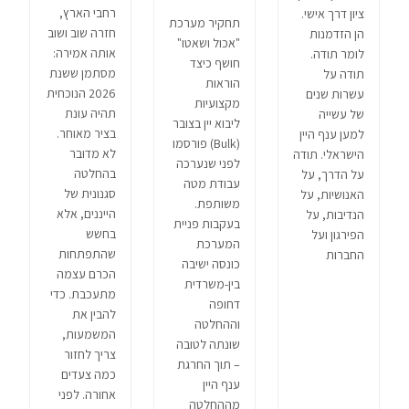
רחבי הארץ,
ציון דרך אישי.
תחקיר מערכת
חזרה שוב ושוב
הן הזדמנות
"אכול ושאטו"
אותה אמירה:
לומר תודה.
חושף כיצד
מסתמן ששנת
תודה על
הוראות
2026 הנוכחית
עשרות שנים
מקצועיות
תהיה עונת
של עשייה
ליבוא יין בצובר
בציר מאוחר.
למען ענף היין
(Bulk) פורסמו
לא מדובר
הישראלי. תודה
לפני שנערכה
בהחלטה
על הדרך, על
עבודת מטה
סגנונית של
האנושיות, על
משותפת.
הייננים, אלא
הנדיבות, על
בעקבות פניית
בחשש
הפירגון ועל
המערכת
שהתפתחות
החברות
כונסה ישיבה
הכרם עצמה
בין-משרדית
מתעכבת. כדי
דחופה
להבין את
וההחלטה
המשמעות,
שונתה לטובה
צריך לחזור
– תוך החרגת
כמה צעדים
ענף היין
אחורה. לפני
מההחלטה