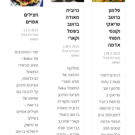
סלמון
כרובית
חצילים
ברוטב
מאודה
אפויים
טריאקי
ברוטב
וקונפי
בשמל
3.5.2023 |
מערכת אכול
תפוחי
וקארי
ושאטו
אדמה
28.5.2023 |
מערכת אכול
יוצרי המתכונים
28.5.2023 |
ושאטו
מערכת אכול
של Beko –
ושאטו
מותג מכשירי
מחלקת
החשמל
התזונה של
רכיבים לשתי
הבינלאומי,
מותג מוצרי
מנות 2 נתחי
מציעים מתכון
החשמל Teka
סלמון רוטב
קל להכנה עם
מציעה מתכון
טריאקי 2
טוויסט של
למנה מקורית:
פרוסות ג'ינג'ר
בריאות –
כרובית מאודה
טרי 2 פרוסות
חצילים אפויים
ברוטב בשמל
לימון 200 גרם
בשילוב
וקארי שתככב
תפוחי אדמה
ארטישוק
בבראנץ' שבת
קטנים 100
ירושלמי ברוטב
שלכם – נקודת
מ"ל שמן זית