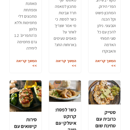
מאסטר שף
מקורי בשילוב
מאוזנת
מתכון למאפה
הפרי הירוק.
ומפתחת
תרד וגבינות
המתכון פשוט
מתכונים דלי
כשר לפסח. כי
וקל הכנה
פחמימות וללא
מי אמר שצריך
וטבעוני. ניתן
גלוטן
לוותר על
להכין עם כל
מ'התפריט'. 1.2
מאפים טעימים
סוגי תפוחי
גרם פחמימה
בארוחות החג?
האדמה
ליחידה
והאבוקדו
המשך קריאה
המשך קריאה
המשך קריאה
>>
>>
>>
כשר לפסח:
סטייק
קרוקט
כרובית עם
סירות
איטלקי עם
טחינת שום
קישואים עם
טונה