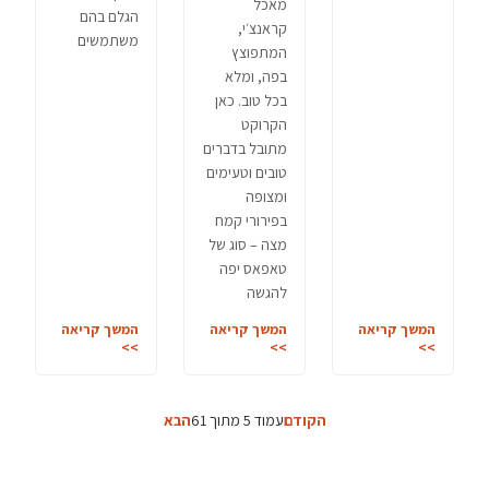
מאכל
הגלם בהם
קראנצ׳י,
משתמשים
המתפוצץ
בפה, ומלא
בכל טוב. כאן
הקרוקט
מתובל בדברים
טובים וטעימים
ומצופה
בפירורי קמח
מצה – סוג של
טאפאס יפה
להגשה
המשך קריאה
המשך קריאה
המשך קריאה
>>
>>
>>
הקודם
עמוד 5 מתוך 61
הבא