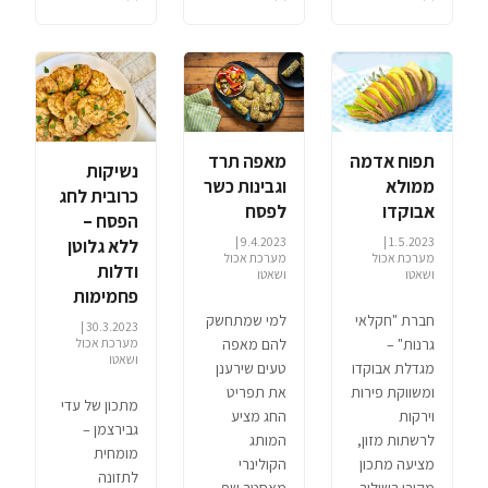
מאפה תרד
תפוח אדמה
נשיקות
וגבינות כשר
ממולא
כרובית לחג
לפסח
אבוקדו
הפסח –
9.4.2023 |
1.5.2023 |
ללא גלוטן
מערכת אכול
מערכת אכול
ודלות
ושאטו
ושאטו
פחמימות
למי שמתחשק
חברת "חקלאי
30.3.2023 |
להם מאפה
גרנות" –
מערכת אכול
ושאטו
טעים שירענן
מגדלת אבוקדו
את תפריט
ומשווקת פירות
מתכון של עדי
החג מציע
וירקות
גבירצמן –
המותג
לרשתות מזון,
מומחית
הקולינרי
מציעה מתכון
לתזונה