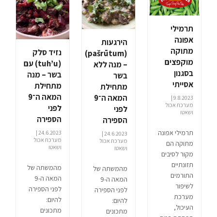
תרמילי
אפונה
הירגעות
מתוקה
נזיד סלק
(pašrūtum)
מוקפצים
(tuh’u) עם
– מנה ללא
בסגנון
בשר – מנה
בשר
אסייתי
מתחילת
מתחילת
המאה ה־9
המאה ה־9
9.8.2023 |
מערכת אכול
לפני
לפני
ושאטו
הספירה
הספירה
תרמילי אפונה
24.6.2023 |
24.6.2023 |
מערכת אכול
מערכת אכול
מתוקה הם
ושאטו
ושאטו
מקור לסיבים
תזונתיים
מהמשתה של
מהמשתה של
התורמים
המאה ה-9
המאה ה-9
לשיפור
לפני הספירה
לפני הספירה
מערכת
להיום:
להיום:
העיכול,
מתכונים
מתכונים