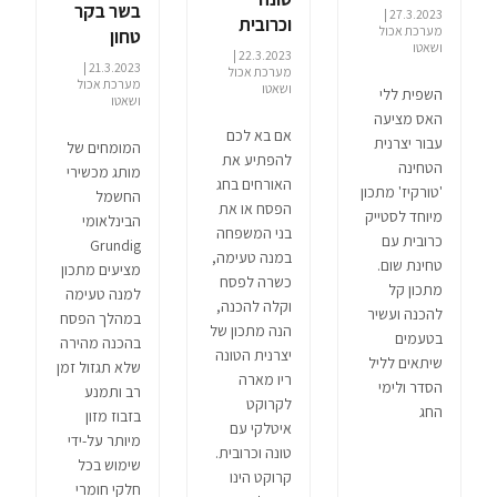
בשר בקר
27.3.2023 |
וכרובית
מערכת אכול
טחון
ושאטו
22.3.2023 |
21.3.2023 |
מערכת אכול
מערכת אכול
ושאטו
השפית ללי
ושאטו
האס מציעה
אם בא לכם
עבור יצרנית
המומחים של
להפתיע את
הטחינה
מותג מכשירי
האורחים בחג
'טורקיז' מתכון
החשמל
הפסח או את
מיוחד לסטייק
הבינלאומי
בני המשפחה
כרובית עם
Grundig
במנה טעימה,
טחינת שום.
מציעים מתכון
כשרה לפסח
מתכון קל
למנה טעימה
וקלה להכנה,
להכנה ועשיר
במהלך הפסח
הנה מתכון של
בטעמים
בהכנה מהירה
יצרנית הטונה
שיתאים לליל
שלא תגזול זמן
ריו מארה
הסדר ולימי
רב ותמנע
לקרוקט
החג
בזבוז מזון
איטלקי עם
מיותר על-ידי
טונה וכרובית.
שימוש בכל
קרוקט הינו
חלקי חומרי