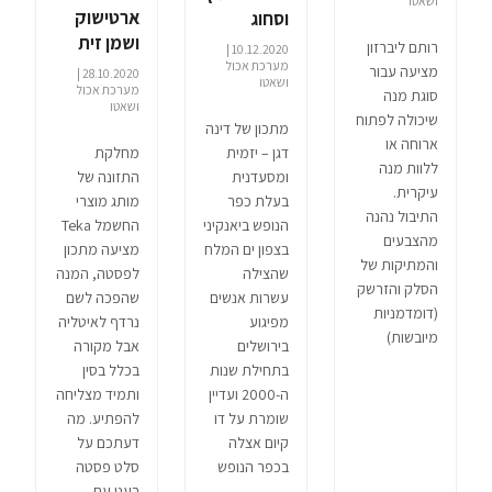
ושאטו
ארטישוק
וסחוג
ושמן זית
רותם ליברזון
10.12.2020 |
מערכת אכול
מציעה עבור
28.10.2020 |
ושאטו
מערכת אכול
סוגת מנה
ושאטו
שיכולה לפתוח
מתכון של דינה
ארוחה או
מחלקת
דגן – יזמית
ללוות מנה
התזונה של
ומסעדנית
עיקרית.
מותג מוצרי
בעלת כפר
התיבול נהנה
החשמל Teka
הנופש ביאנקיני
מהצבעים
מציעה מתכון
בצפון ים המלח
והמתיקות של
לפסטה, המנה
שהצילה
הסלק והזרשק
שהפכה לשם
עשרות אנשים
(דומדמניות
נרדף לאיטליה
מפיגוע
מיובשות)
אבל מקורה
בירושלים
בכלל בסין
בתחילת שנות
ותמיד מצליחה
ה-2000 ועדיין
להפתיע. מה
שומרת על דו
דעתכם על
קיום אצלה
סלט פסטה
בכפר הנופש
רענן עם