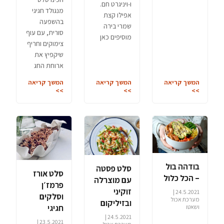
ו-ויניגרט חם.
מנגולד חגיגי
אפילו קצת
בהשפעה
שמרי בירה
סורית, עם עוף
מוסיפים כאן
צימוקים וחריף
שיקפיץ את
ארוחת החג
המשך קריאה
המשך קריאה
המשך קריאה
>>
>>
>>
בודהה בול
סלט פסטה
סלט אורז
– הכל כלול
עם מוצרלה
פרמז׳ן
זוקיני
24.5.2021 |
וסלקים
מערכת אכול
ובזיליקום
חגיגי
ושאטו
24.5.2021 |
23.5.2021 |