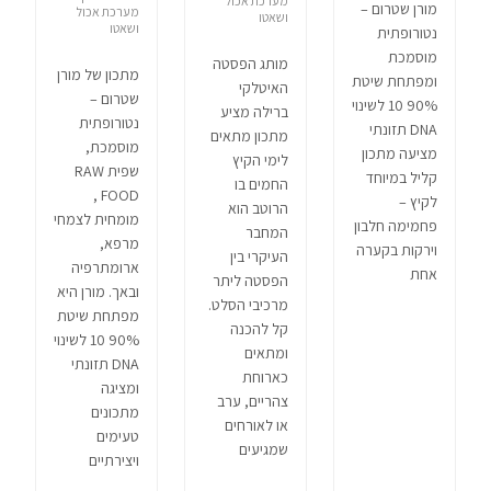
מערכת אכול
מורן שטרום –
מערכת אכול
ושאטו
ושאטו
נטורופתית
מוסמכת
מותג הפסטה
מתכון של מורן
ומפתחת שיטת
האיטלקי
שטרום –
90% 10 לשינוי
ברילה מציע
נטורופתית
DNA תזונתי
מתכון מתאים
מוסמכת,
מציעה מתכון
לימי הקיץ
שפית RAW
קליל במיוחד
החמים בו
FOOD ,
לקיץ –
הרוטב הוא
מומחית לצמחי
פחמימה חלבון
המחבר
מרפא,
וירקות בקערה
העיקרי בין
ארומתרפיה
אחת
הפסטה ליתר
ובאך. מורן היא
מרכיבי הסלט.
מפתחת שיטת
קל להכנה
90% 10 לשינוי
ומתאים
DNA תזונתי
כארוחת
ומציגה
צהריים, ערב
מתכונים
או לאורחים
טעימים
שמגיעים
ויצירתיים