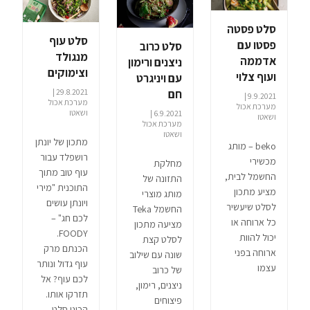
סלט פסטה
סלט עוף
פסטו עם
סלט כרוב
מנגולד
אדממה
ניצנים ורימון
וצימוקים
ועוף צלוי
עם ויניגרט
חם
29.8.2021 |
9.9.2021 |
מערכת אכול
מערכת אכול
ושאטו
6.9.2021 |
ושאטו
מערכת אכול
ושאטו
מתכון של יונתן
beko – מותג
רושפלד עבור
מכשירי
מחלקת
עוף טוב מתוך
החשמל לבית,
התזונה של
התוכנית "מירי
מציע מתכון
מותג מוצרי
ויונתן עושים
לסלט שיעשיר
החשמל Teka
לכם חג" –
כל ארוחה או
מציעה מתכון
FOODY.
יכול להוות
לסלט קצת
הכנתם מרק
ארוחה בפני
שונה עם שילוב
עוף גדול ונותר
עצמו
של כרוב
לכם עוף? אל
ניצנים, רימון,
תזרקו אותו.
פיצוחים
הכינו סלט