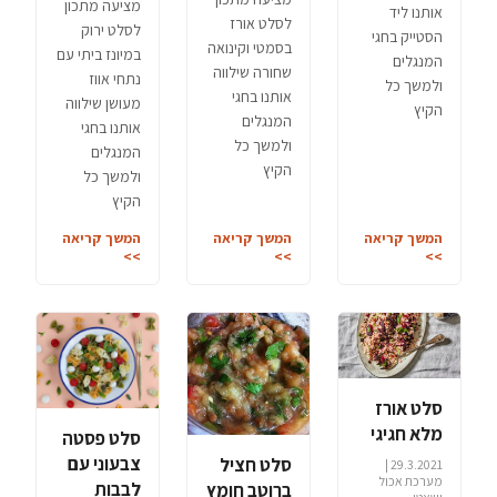
מציעה מתכון
אותנו ליד
לסלט אורז
לסלט ירוק
הסטייק בחגי
בסמטי וקינואה
במיונז ביתי עם
המנגלים
שחורה שילווה
נתחי אווז
ולמשך כל
אותנו בחגי
מעושן שילווה
הקיץ
המנגלים
אותנו בחגי
ולמשך כל
המנגלים
הקיץ
ולמשך כל
הקיץ
המשך קריאה
המשך קריאה
המשך קריאה
>>
>>
>>
סלט אורז
מלא חגיגי
סלט פסטה
צבעוני עם
סלט חציל
29.3.2021 |
מערכת אכול
לבבות
ברוטב חומץ