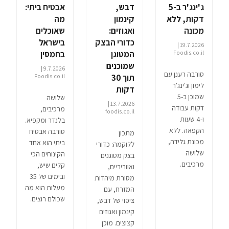
ג'ינג'ר ב-5
דבש,
אבטיח ביתי:
דקות, ללא
קינמון
מה
מכונה
ואגוזים:
שאוכלים
כדורי הבצק
בישראל
19.7.2026 |
Foodis.co.il
המטוגן
בחמסין
שמוכנים
9.7.2026 |
סורבה רענן עם
תוך 30
Foodis.co.il
לימון וג'ינג'ר
דקות
שמוכן ב-5
שלושה
13.7.2026 |
דקות עבודה
מרכיבים,
foodis.co.il
ו-4 שעות
בלנדר ומקפיא.
הקפאה. ללא
סורבה אבטיח
מתכון
מכונת גלידה,
ביתי הוא אחד
ללוקמה: כדורי
שלושה
הקינוחים הכי
בצק מטוגנים
מרכיבים.
קלים שיש,
ואווריריים,
ובימים של 35
מסורת מיהדות
מעלות הוא מה
המזרח, עם
שכולם רוצים.
ציפוי של דבש,
קינמון ואגוזים
קצוצים. מוכן