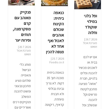
פנקייק
כנאפה
ופל בלגי
מאוהב עם
ביתית:
במילוי
קרם
הקינוח
שוקולד
מסקרפונה,
שכולם
וחלוה
תותים
אוהבים
ופירות יער
26.7.2026 |
לאכול ואף
מערכת אכול
אחד לא
ושאטו
20.7.2026 |
מערכת אכול
מנסה להכין
ושאטו
אם יש לכם
25.7.2026 |
בבית או
Foodis.co.il
מותג כלי
לשכנים מכשיר
הבישול
כנאפה ביתית
להכנת ופלים
והאפייה
מוכנה תוך 35
בלגיים, חברת
סולתם מציע
דקות. לא צריך
"אחוה" מציעה
מתכון צבעוני
גבינת נבולסי
מתכון לקינוח
ופשוט להכנה
ולא תבנית
מרשים וקל
המשלב
מיוחדת.
להכנה
פנקייקים רכים
קדאיף, ריקוטה
שמשלב ופל
ואווריריים עם