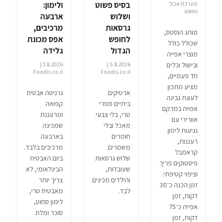
בסיס פשוט
ולימון:
מערכת אכול
ושאטו
ושלוש
ארבעה
גרסאות
מרכיבים,
מותג הוסטס,
לחופש
אפס מכונת
שכולל כולל
הגדול
גלידה
מוצרי אפייה
ובישול וכלים
3.8.2026 |
5.8.2026 |
Foodis.co.il
Foodis.co.il
חד פעמיים,
מציע מתכון
ארטיקים
גרניטה אבטיח
לעוגת גבינה
ביתיים מפרי
קפואה
אפויה במרקם
טרי, בלי צבעי
ומרעננת
אוורירי עם
מאכל ובלי
שמכינה
נגיעות לימון
חומרים
בארבעה
רעננות,
משמרים.
מרכיבים בלבד.
קראמבל
שלוש גרסאות
ביום האבטיח
פיסטוקים פריך
שעובדות,
הבינלאומי, לא
וציפוי קטיפתי.
והילדים מכינים
צריך יותר
זמן הכנה כ־30
לבד.
מאבטיח טרי,
דקות, זמן
לימון סחוט,
אפייה כ־75
סוכר ומלח.
דקות, זמן