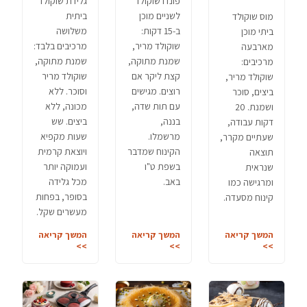
פונדו שוקולד
גלידת שוקולד
לשניים מוכן
ביתית
מוס שוקולד
ב-15 דקות:
משלושה
ביתי מוכן
שוקולד מריר,
מרכיבים בלבד:
מארבעה
שמנת מתוקה,
שמנת מתוקה,
מרכיבים:
קצת ליקר אם
שוקולד מריר
שוקולד מריר,
רוצים. מגישים
וסוכר. ללא
ביצים, סוכר
עם תות שדה,
מכונה, ללא
ושמנת. 20
בננה,
ביצים. שש
דקות עבודה,
מרשמלו.
שעות מקפיא
שעתיים מקרר,
הקינוח שמדבר
ויוצאת קרמית
תוצאה
בשפת ט"ו
ועמוקה יותר
שנראית
באב.
מכל גלידה
ומרגישה כמו
בסופר, בפחות
קינוח מסעדה.
מעשרים שקל.
המשך קריאה
המשך קריאה
המשך קריאה
>>
>>
>>