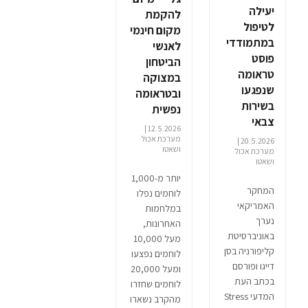
יעילה
להקמת
לטיפול
מקום חינמי
במתמודדי
לאנשי
פוסט
הביטחון
טראומה
במצוקה
שנפגעו
ובטראומה
בשירות
נפשית
צבאי
12.5.2026 |
מערכת אכול
20.5.2026 |
ושאטו
מערכת אכול
ושאטו
יותר מ-1,000
המחקר
לוחמים נפלו
האמריקאי
במלחמות
נערך
האחרונות,
באוניברסיטת
מעל 10,000
קליפורניה בסן
לוחמים נפצעו
דייגו ופורסם
ומעל 20,000
בכתב העת
לוחמים שחזרו
המדעי Stress
מהקרב נשארו