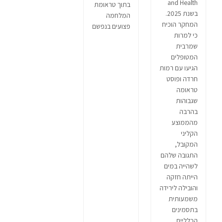
and Health
בתוך טראומת
בשנת 2025.
המלחמה
המחקר הוכיח
פצועים בנפשם
כי למרות
שמרבית
המטופלים
הגיעו עם רמות
חרדה ופוסט
טראומה
שגבוהות
בהרבה
מהממוצע
הקליני
המקובל,
התגובה שלהם
לשהייה במים
הייתה חזקה
והובילה לירידה
משמעותית
בתסמינים
הכלליים