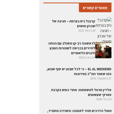
מאמרים קשורים
קרנבל ניס בצרפת – חגיגה של
שכרון חושים
18 בינואר 2011
לראשונה רב-קו משולב עם הנחה
לתיירים בכניסה לשמורות הטבע
ולגנים הלאומיים
24 במרץ 2019
EL AL WEEKEND – כי לכל שבוע יש סוף שבוע,
כמו שאמר המ"כ בטירונות
27 באוקטובר 2006
אלדין טרוול למשפחות: אתרי נופש בקרבת
פארקי שעשועים
24 ביולי 2009
מוטל הדרכים חוזר לאופנה: משודרג מתמיד,