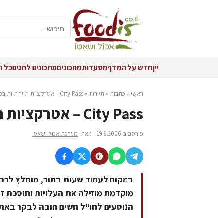
יין
חדש על המדף
מסעדות
מתכונים
מתכונים לחגים
כל ה
ראשי
»
כתבות
»
תיירות
»
City Pass – אטרקציות תיירותיות בכרטיס כניסה אחד
City Pass – אטרקציות תיירותיות בכרטיס כניסה אחד
פורסם ב-19.9.2006 | מאת:
מערכת אכול ושאטו
במקום לעמוד שעות בתור, מומלץ לרכו
מוקדמת מוזילה את העלויות וחוסכת זמ
הנוסעים לחו"ל חשים חובה לבקר באתר