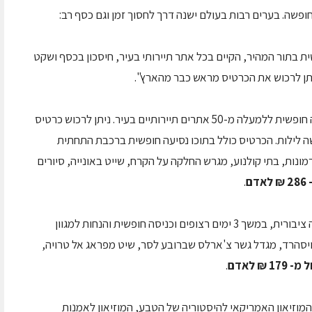
ופשה. בערים רבות בעולם ישנה דרך לחסוך זמן וגם כסף רב:
 בתור המהיר, הקיים בכל אתר תיירותי בעיר, חיסכון בכסף ושקט
יתן לרכוש את הכרטיס מראש כבר מהארץ".
– כרטיס ה- London pass, מאפשר כניסה חופשית ללמעלה מ-50 אתרים תיירותיים בעיר. ניתן לרכוש כרטיס
שה לילות. הכרטיס כולל בתוכו נסיעה חופשית ברכבת התחתית
רמונות, בתי קולנוע, מגרש החלקה על הקרח, שייט באונייה, סיורים
ם
.
– כרטיס המאפשר נסיעה חופשית בתחבורה ציבורית, במשך 3 ימים רצופים וכניסה חופשית והנחות למגוון
ויסהרד, מגדל גשר צ'ארלס שברובע לסר, שיט מפראג אל טרויה,
 ₪ לאדם
.
 המוזיאון האמריקאי להיסטוריה של הטבע, המוזיאון לאמנות