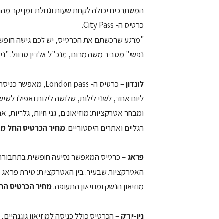
המשתרכים יכולה לקחת שעות וגוזלת זמן יקר מהח
כרטיס ה- City Pass.
"מרגע שרכשתם את הכרטיס, יש לכם גישה חופשית
נפשי" מסביר משה מרום, מנכ"ל אלדין טרוול. "נ
לונדון
ליום אחד, לשני לילות, שלושה לילות ואפילו לשי
ומבחר אטרקציות: מוזיאונים, גני חיות, גלריות, א
רגליים ואתרים היסטוריים.
מחיר הכרטיס החל מ- 286 ₪ לאד
פראג
האטרקציות שבעיר. בין האטרקציות: טירת פראג 
מוזיאון הנשק ומוזיאון התעופה.
מחיר הכרטיס החל מ- 179
ניו-יורק
– הכרטיס כולל כניסה למוזיאון גוגנהיים,