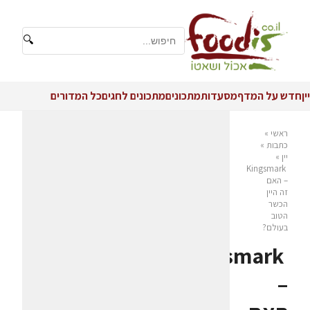
🔍
יין
חדש על המדף
מסעדות
מתכונים
מתכונים לחגים
כל המדורים
ראשי
»
כתבות
»
יין
»
Kingsmark
– האם
זה היין
הכשר
הטוב
בעולם?
Kingsmark
–