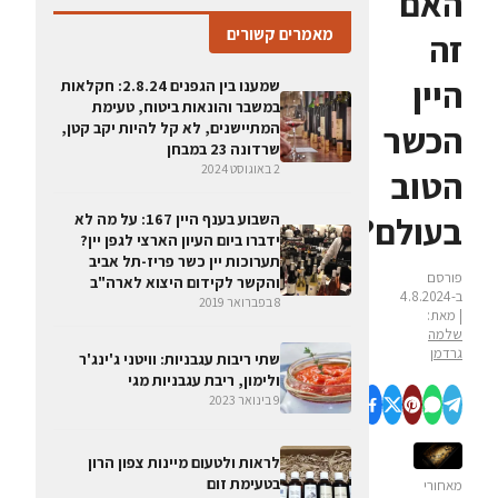
האם
מאמרים קשורים
זה
היין
שמענו בין הגפנים 2.8.24: חקלאות
במשבר והונאות ביטוח, טעימת
הכשר
המתיישנים, לא קל להיות יקב קטן,
שרדונה 23 במבחן
2 באוגוסט 2024
הטוב
בעולם?
השבוע בענף היין 167: על מה לא
ידברו ביום העיון הארצי לגפן יין?
תערוכות יין כשר פריז-תל אביב
פורסם
והקשר לקידום היצוא לארה"ב
ב-4.8.2024
8 בפברואר 2019
| מאת:
שלמה
גרדמן
שתי ריבות עגבניות: וויטני ג'ינג'ר
ולימון, ריבת עגבניות מגי
9 בינואר 2023
לראות ולטעום מיינות צפון הרון
בטעימת זום
מאחורי