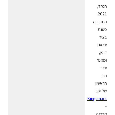
המזל,
2021
התבררה
כשנת
בציר
יוצאת
דופן,
וממנה
יוצר
היין
הראשון
של יקב
Kingsmark
–
קברנה