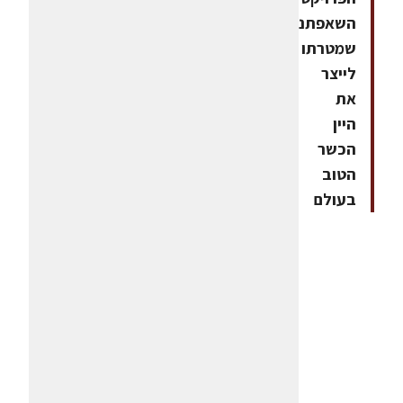
השאפתני
שמטרתו
לייצר
את
היין
הכשר
הטוב
בעולם