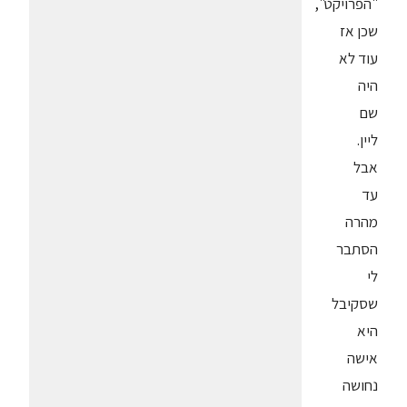
"הפרויקט",
שכן אז
עוד לא
היה
שם
ליין.
אבל
עד
מהרה
הסתבר
לי
שסקיבל
היא
אישה
נחושה