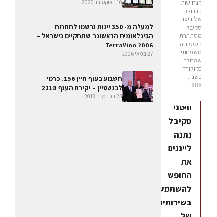
10 באוקטובר 2020
הנחישות
הגדולה
של וויטני
למעלה מ- 350 יינות נרשמו לתחרות
סקיבל
מסתתרת
הבינלאומית הראשונה שתתקיים בישראל –
היסטוריה
TerraVino 2006
משפחתית
27 במאי 2006
שהחלה
בקולורדו
בשנת
השבוע בענף היין 156: כרמי
1888
לבנשטיין – יקירת הענף 2018
23 בנובמבר 2018
וויטני
סקיבל
נתנה
לייננים
את
החופש
להשתמש
בשירותיהם
של