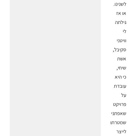
לשנינו.
או אז
גילתה
לי
וויטני
סקיבל,
אשת
שיחי,
כי היא
עובדת
על
פרויקט
שאפתני
שמטרתו
לייצר