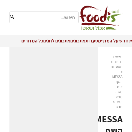
🔍
יין
חדש על המדף
מסעדות
מתכונים
מתכונים לחגים
כל המדורים
ראשי
»
כתבות
»
מסעדות
»
MESSA:
השף
אביב
משה
מציג
תפריט
חדש
MESSA:
השף