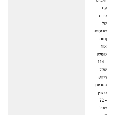
זאב ים
עם
פירה
של
שרימפס
ןחזה
אווז
מעושן
– 114
שקל
ריזוטו
פטריות
כמהין
– 72
שקל