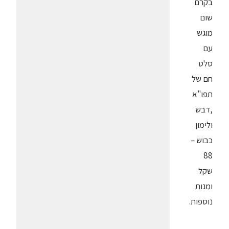
בקרם
שום
מוגש
עם
סלט
חם של
תפו"א
,דבש
ולימון
כבוש –
88
שקל
ומנות
נוספות.