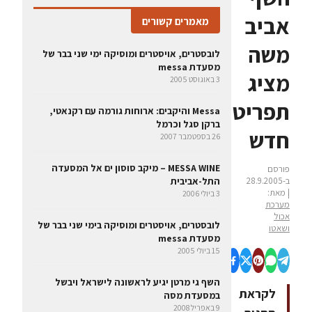
אביב
מאמרים קשורים
משה
לובסטרים, אויסטרים ומוסיקה ימי שני בבר של
מסעדת messa
מציג
3 באוגוסט 2005
תפריט
Messa והיקבים: ארוחות גורמה עם רקנאטי,
ברקן סגל וכרמל
חדש
26 בספטמבר 2007
MESSA WINE – מיקב סוסון ים אל המסעדה
פורסם
ב-28.9.2005
התל-אביבית
| מאת:
3 ביולי 2006
מערכת
אכול
לובסטרים, אויסטרים ומוסיקה בימי שני בבר של
ושאטו
מסעדת messa
15 ביולי 2005
השף גי מרטן יגיע לראשונה לישראל ויבשל
לקראת
במסעדת מסה
9 באפריל 2008