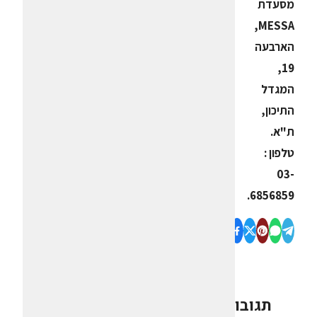
מסעדת
MESSA,
הארבעה
19,
המגדל
התיכון,
ת"א.
טלפון :
03-
6856859.
תגובות
0