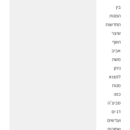
בין
המנות
החדשות
שיצר
השף
אביב
משה
ניתן
למצוא
מנות
כמו:
סביצ'ה
דג ים
ועדשים
שחורות