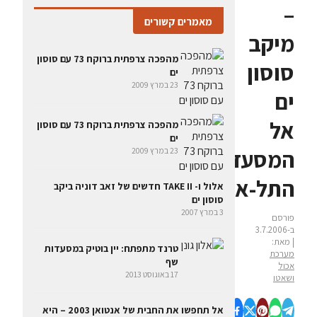
–
מאמרים קשורים
מיקב
מהפכה צרפתית ברוקח 73 עם סוסון
סוסון
ים
23 במרץ 2009
ים
אל
מהפכה צרפתית ברוקח 73 עם סוסון
ים
המסעדה
23 במרץ 2009
התל-אביבית
אלול ו- TAKE II חדשים של זאב דוניה ביקב
סוסון ים
3 במרץ 2007
פורסם
ב-3.7.2006
| מאת:
טרנד מתפתח: יין בוטיק במסעדות
מערכת
שף
אכול
17 באוגוסט 2013
ושאטו
אל תחפשו את החבית של אנטואן 2003 – היא