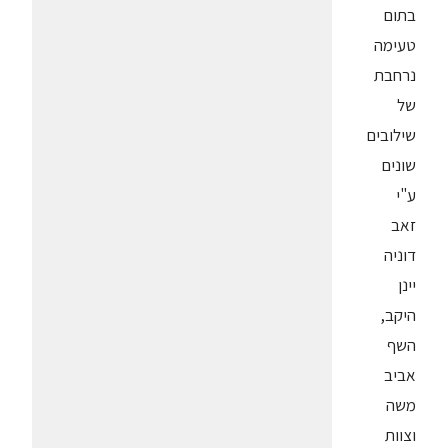
בתום
טעימה
נרחבת
של
שילובים
שונים
ע"י
זאב
דוניה
יינן
היקב,
השף
אביב
משה
וצוות