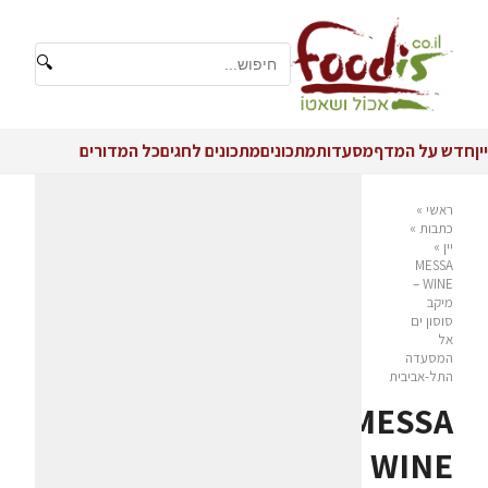
🔍
יין
חדש על המדף
מסעדות
מתכונים
מתכונים לחגים
כל המדורים
ראשי
»
כתבות
»
יין
»
MESSA
WINE –
מיקב
סוסון ים
אל
המסעדה
התל-אביבית
MESSA
WINE