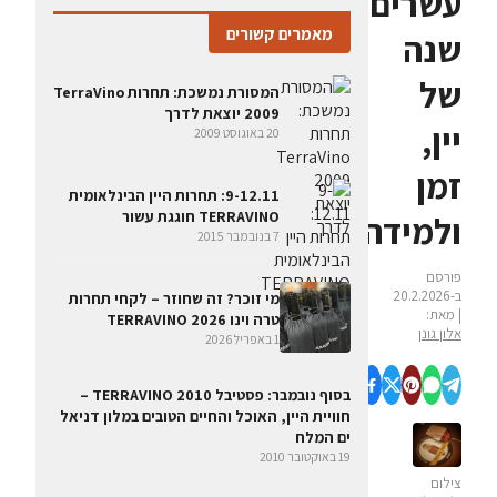
עשרים
מאמרים קשורים
שנה
של
המסורת נמשכת: תחרות TerraVino
2009 יוצאת לדרך
יין,
20 באוגוסט 2009
זמן
9-12.11: תחרות היין הבינלאומית
TERRAVINO חוגגת עשור
ולמידה
7 בנובמבר 2015
פורסם
ב-20.2.2026
מי זוכר? זה שחוזר – לקחי תחרות
| מאת:
טרה וינו 2026 TERRAVINO
אלון גונן
1 באפריל 2026
בסוף נובמבר: פסטיבל TERRAVINO 2010 –
חוויית היין, האוכל והחיים הטובים במלון דניאל
ים המלח
19 באוקטובר 2010
צילום