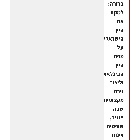
ברורה:
למקם
את
היין
הישראלי
על
מפת
היין
הבינלאומית
וליצור
זירה
מקצועית
שבה
ייננים,
שופטים
ויינות