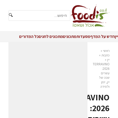
🔍
יין
חדש על המדף
מסעדות
מתכונים
מתכונים לחגים
כל המדורים
ראשי
»
כתבות
»
יין
»
TERRAVINO
2026:
עשרים
שנה של
יין, זמן
ולמידה
TERRAVINO
2026: