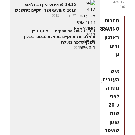
ולדיסלב
9-14.12: אירוע היין הבינלאומי
גורניך
TERRAVINO 2013 יתקיים בירושלים
27 בנובמבר 2013
תחרות
TERRAVINO
תחרות TerpaVino 2007 – אתגר היין
בארגון
והאלכוהול תתקיים בתחילת נובמבר במלון
המלך שלמה באילת
חיים
1 באוגוסט 2007
גן
–
איש
הענבים,
נוסדה
לפני
כ־20
שנה
מתוך
שאיפה