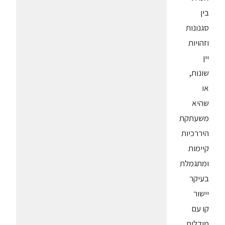
בין
סגנונות
וזהויות
יין
שונות,
או
שהיא
משעתקת
היררכיות
קיימות
ומתגמלת
בעיקר
יישור
קו עם
מודלים