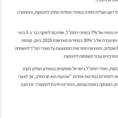
יקוש, על רקע העלייה החדה במחירי תחליפי החלב לתינוקות, וההחמרה
הנתונים מתפרסמים בצל הודעת היצרניות על עלייה צפויה של 7% במחירי התמ"ל, שתיכנס לתוקף כבר ב-3 ביוני
מיד לאחר חג השבועות. עלייה זו מצטרפת לעלייה מצטברת של כ־30% במחירים מאז שנת 2020. כיום, קופסה
בודדת של תמ"ל נמכרת בטווח מחירים של 75–85 שקלים, וההוצאה החודשית הממוצעת על מוצרי תמ"ל למשפחה
וקות, מחירי התמ"ל בישראל ממוקמים בעשירון העליון בקרב
OEC, עם פערים של עד 77% בהשוואה למחירים במדינות אחרות. "שבועות הוא חג החלב, אך לצערי
ק. המצוקה בשטח עצומה, והמדינה חייבת להתעורר. זהו מצב