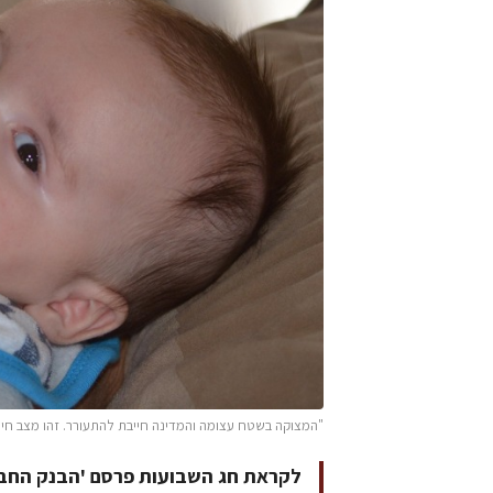
"המצוקה בשטח עצומה והמדינה חייבת להתעורר. זהו מצב חירום תזונ
לקראת חג השבועות פרסם 'הבנק החברתי