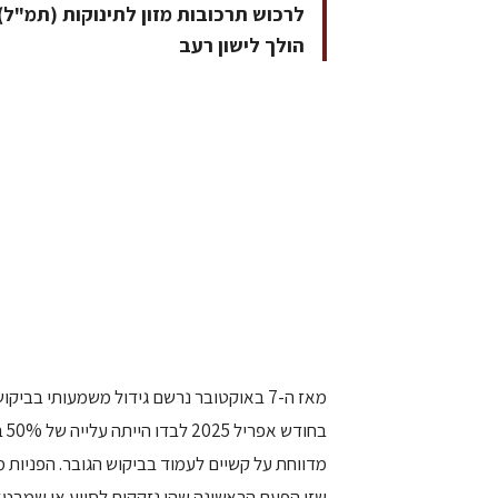
לרכוש תרכובות מזון לתינוקות (תמ"ל
הולך לישון רעב
מאז ה-7 באוקטובר נרשם גידול משמעותי בביקוש למזון תינוקות. לפי נתוני
בח
מדווחת על קשיים לעמוד בביקוש הגובר. הפניות
שזו הפעם הראשונה שהן נזקקות לסיוע או שמבטא