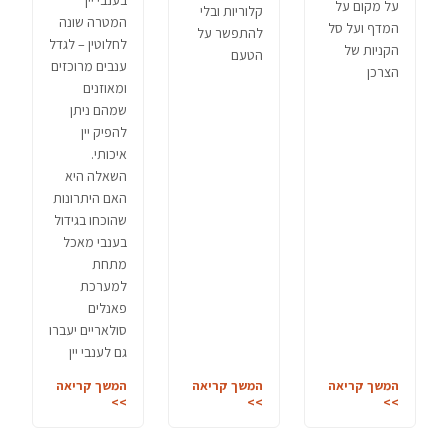
בענבי יין
על מקום על
קלוריות ובלי
המטרה שונה
המדף ועל סל
להתפשר על
לחלוטין – לגדל
הקניות של
הטעם
ענבים מרוכזים
הצרכן
ומאוזנים
שמהם ניתן
להפיק יין
איכותי.
השאלה היא
האם היתרונות
שהוכחו בגידול
בענבי מאכל
מתחת
למערכת
פאנלים
סולאריים יעברו
גם לענבי יין
המשך קריאה
המשך קריאה
המשך קריאה
>>
>>
>>