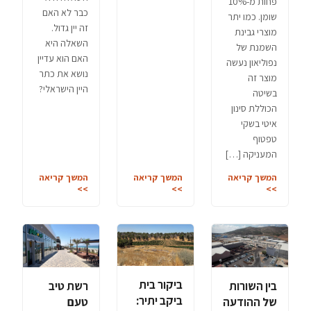
פחות מ-10%
כבר לא האם
שומן. כמו יתר
זה יין גדול.
מוצרי גבינת
השאלה היא
השמנת של
האם הוא עדיין
נפוליאון נעשה
נושא את כתר
מוצר זה
היין הישראלי?
בשיטה
הכוללת סינון
איטי בשקי
טפטוף
המעניקה […]
המשך קריאה
המשך קריאה
המשך קריאה
>>
>>
>>
ביקור בית
בין השורות
רשת טיב
ביקב יתיר:
של ההודעה
טעם