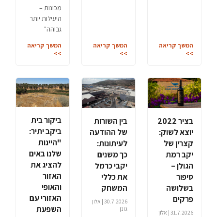
מכונות –
היעילות יותר
גבוהה"
המשך קריאה
המשך קריאה
המשך קריאה
>>
>>
>>
ביקור בית
בציר 2022
בין השורות
ביקב יתיר:
יוצא לשוק:
של ההודעה
"היינות
קצרין של
לעיתונות:
שלנו באים
יקב רמת
כך משנים
להציג את
הגולן –
יקבי כרמל
האזור
סיפור
את כללי
והאופי
בשלושה
המשחק
האזורי עם
פרקים
30.7.2026 | אלון
השפעת
גונן
31.7.2026 | אלון