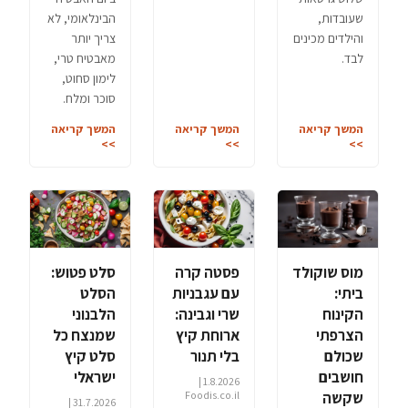
שעובדות,
הבינלאומי, לא
והילדים מכינים
צריך יותר
לבד.
מאבטיח טרי,
לימון סחוט,
סוכר ומלח.
המשך קריאה
המשך קריאה
המשך קריאה
>>
>>
>>
מוס שוקולד
פסטה קרה
סלט פטוש:
ביתי:
עם עגבניות
הסלט
הקינוח
שרי וגבינה:
הלבנוני
הצרפתי
ארוחת קיץ
שמנצח כל
שכולם
בלי תנור
סלט קיץ
חושבים
ישראלי
1.8.2026 |
שקשה
Foodis.co.il
31.7.2026 |