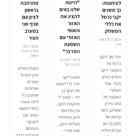
"היינות
לעיתונות:
מתרחבת
שלנו באים
כך משנים
בראשון
להציג את
יקבי כרמל
לציון עם
האזור
את כללי
סניף שני
והאופי
המשחק
במערב
האזורי עם
העיר
30.7.2026 | אלון
השפעת
גונן
29.7.2026 |
המדבר"
מערכת אכול
ושאטו
מזל טוב ליקבי
29.7.2026 | רני
כרמל על
(רענן) רוגל
הסניף החדש
המעבר ליקב
יציע תמהיל
החדש באלון
הגענו ליקב
מוצרים
תבור. אבל
יתיר כדי לפגוש
ושירותים
מאחורי
את יעקב בן
שתוכנן כדי
השקעה של
דור – המנכ"ל
לתת מענה
160 מיליון
מהקמת היקב,
כפול לתושבי
ששלים, כושר
ערן גולדווסר –
האזור וגם
קליטה של
היינן מתחילת
למבקרי
22,000 טון
פעילות היקב,
המתחם
ענבים ויכולת
ואתי אדרי –
ולמבלים בדרך