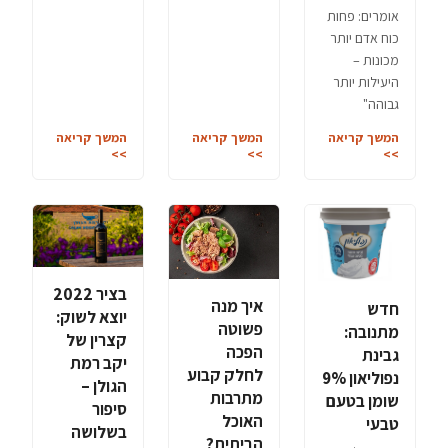
אומרים: פחות
כוח אדם יותר
מכונות –
היעילות יותר
גבוהה"
המשך קריאה
המשך קריאה
המשך קריאה
>>
>>
>>
בציר 2022
איך מנה
חדש
יוצא לשוק:
פשוטה
מתנובה:
קצרין של
הפכה
גבינת
יקב רמת
לחלק קבוע
נפוליאון 9%
הגולן –
מתרבות
שומן בטעם
סיפור
האוכל
טבעי
בשלושה
הביתית?