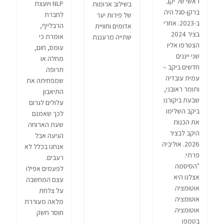
ראשי של יקב
NLP ויועצת
בשילוב ארומות
ברקן-סגל היה
לחברת
של פירות יער
ב-2023. אחרי
הרבלייף,
אדומים וחוויית
בציר 2024
אומרת כי
שתייה מרעננת
הצטרפו אליו
עומס, חום,
שני ייננים
מחלה או
חדשים ביקב –
תרופה
עמית עובדיה
שמפחיתה את
ותומר ראובני,
התיאבון
שבעת ביקורנו
עלולים לגרום
ביקב השלימו
לכך שאמנם
את הכנות
שעת הארוחה
היקב לבציר
הגיעה אבל
2026. אוליביה
אנחנו בכלל לא
פרתי:
רעבים.
"הסיסמה
לפעמים אפילו
אצלנו היא
עצם המחשבה
אוטומציה
על צלחת
אוטומציה
מלאה מעוררת
אוטומציה.
חוסר חשק
בטמפו