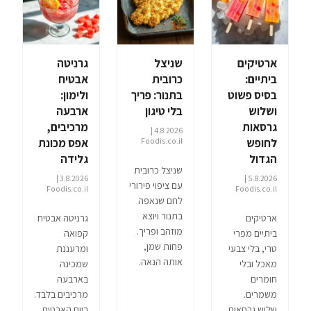
ארטיקים
שניצל
גרניטה
ביתיים:
כרובית
אבטיח
בסיס פשוט
בתנור: פריך
ולימון:
ושלוש
בלי טיגון
ארבעה
גרסאות
מרכיבים,
4.8.2026 |
לחופש
Foodis.co.il
אפס מכונת
הגדול
גלידה
שניצל כרובית
3.8.2026 |
5.8.2026 |
עם ציפוי פירורי
Foodis.co.il
Foodis.co.il
לחם שנאפה
בתנור ויוצא
ארטיקים
גרניטה אבטיח
מוזהב ופריך.
ביתיים מפרי
קפואה
פחות שמן,
טרי, בלי צבעי
ומרעננת
אותה הנאה.
מאכל ובלי
שמכינה
חומרים
בארבעה
משמרים.
מרכיבים בלבד.
שלוש גרסאות
ביום האבטיח