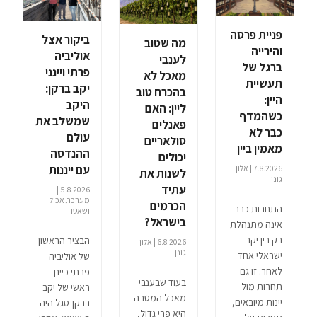
פניית פרסה
ביקור אצל
מה שטוב
והירייה
אוליביה
לענבי
ברגל של
פרתי ויינני
מאכל לא
תעשיית
יקב ברקן:
בהכרח טוב
היין:
היקב
ליין: האם
כשהמדף
שמשלב את
פאנלים
כבר לא
עולם
סולאריים
מאמין ביין
ההנדסה
יכולים
עם ייננות
7.8.2026 | אלון
לשנות את
גונן
עתיד
5.8.2026 |
מערכת אכול
הכרמים
התחרות כבר
ושאטו
בישראל?
אינה מתנהלת
רק בין יקב
הבציר הראשון
6.8.2026 | אלון
גונן
ישראלי אחד
של אוליביה
לאחר. זו גם
פרתי כיינן
בעוד שבענבי
תחרות מול
ראשי של יקב
מאכל המטרה
יינות מיובאים,
ברקן-סגל היה
היא פרי גדול,