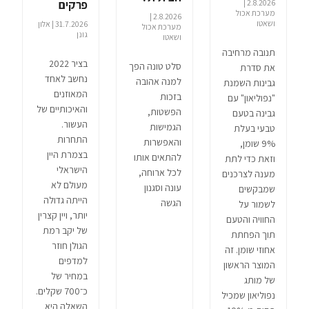
2.8.2026 |
פרקים
מערכת אכול
2.8.2026 |
ושאטו
31.7.2026 | אלון
מערכת אכול
גונן
ושאטו
תנובה מרחיבה
בציר 2022
סלט טונה הפך
את סדרת
נחשב לאחד
למנה אהובה
גבינות השמנת
המאוזנים
בזכות
"נפוליאון" עם
והאיכותיים של
הפשטות,
גבינה בטעם
העשור.
הגמישות
טבעי בעלת
התחרות
והאפשרות
9% שומן,
בצמרת היין
להתאים אותו
וזאת כדי לתת
הישראלי
לכל ארוחה,
מענה לצרכנים
מעולם לא
עונה וסגנון
שמבקשים
הייתה גדולה
הגשה
לשמור על
יותר, ויין קצרין
החוויה והטעם
של יקב רמת
תוך הפחתת
הגולן חוזר
אחוזי שומן. זה
למדפים
המוצר הראשון
במחיר של
של מותג
כ־700 שקלים.
נפוליאון שמכיל
השאלה היא