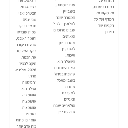
תחרות על
ב-2023. אחרי
עסיסי ומתוק,
רמת הכשרות,
בציר 2024
בענבי יין
על מקום על
הצטרפו אליו
המטרה שונה
המדף ועל סל
שני ייננים
לחלוטין – לגדל
הקניות של
חדשים ביקב –
ענבים מרוכזים
הצרכן
עמית עובדיה
ומאוזנים
ותומר ראובני,
שמהם ניתן
שבעת ביקורנו
להפיק יין
ביקב השלימו
איכותי.
את הכנות
השאלה היא
היקב לבציר
האם היתרונות
2026. אוליביה
שהוכחו בגידול
פרתי:
בענבי מאכל
"הסיסמה
מתחת
אצלנו היא
למערכת
אוטומציה
פאנלים
אוטומציה
סולאריים יעברו
אוטומציה.
גם לענבי יין
בטמפו
אומרים: פחות
כוח אדם יותר