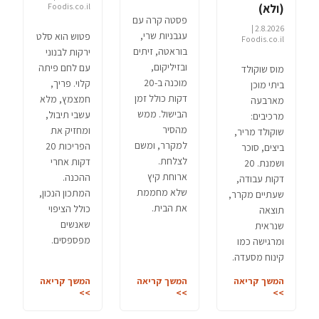
(ולא)
Foodis.co.il
פסטה קרה עם
2.8.2026 |
עגבניות שרי,
פטוש הוא סלט
Foodis.co.il
בוראטה, זיתים
ירקות לבנוני
ובזיליקום,
עם לחם פיתה
מוס שוקולד
מוכנה ב-20
קלוי. פריך,
ביתי מוכן
דקות כולל זמן
חמצמץ, מלא
מארבעה
הבישול. ממש
עשבי תיבול,
מרכיבים:
מהסיר
ומחזיק את
שוקולד מריר,
למקרר, ומשם
הפריכות 20
ביצים, סוכר
לצלחת.
דקות אחרי
ושמנת. 20
ארוחת קיץ
ההכנה.
דקות עבודה,
שלא מחממת
המתכון הנכון,
שעתיים מקרר,
את הבית.
כולל הציפוי
תוצאה
שאנשים
שנראית
מפספסים.
ומרגישה כמו
קינוח מסעדה.
המשך קריאה
המשך קריאה
המשך קריאה
>>
>>
>>