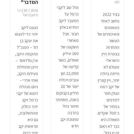
המדבר"
גונן
מזל טוב ליקבי
29.7.2026 | רני
כרמל על
בציר 2022
(רענן) רוגל
המעבר ליקב
נחשב לאחד
החדש באלון
המאוזנים
הגענו ליקב
תבור. אבל
והאיכותיים של
יתיר כדי לפגוש
מאחורי
העשור.
את יעקב בן
השקעה של
התחרות
דור – המנכ"ל
160 מיליון
בצמרת היין
מהקמת היקב,
ששלים, כושר
הישראלי
ערן גולדווסר –
קליטה של
מעולם לא
היינן מתחילת
22,000 טון
הייתה גדולה
פעילות היקב,
ענבים ויכולת
יותר, ויין קצרין
ואתי אדרי –
ייצור של 20
של יקב רמת
היום מנהלת
מיליון בקבוקים
הגולן חוזר
היצוא של יקבי
בשנה, מסתתר
למדפים
כרמל ויקב
סיפור גדול
במחיר של
יתיר כחלק
בהרבה
כ־700 שקלים.
מהתשלובת,
מחנוכת יקב
השאלה היא
גם היא
חדש
כבר לא האם
מראשית יקב
זה יין גדול.
יתיר כרוח