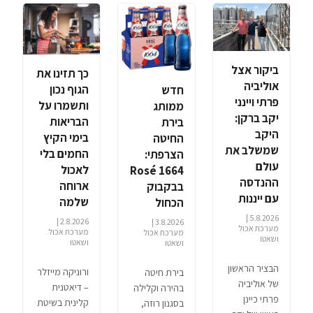
ביקור אצל
כך תזינו את
אוליביה
הגוף נכון
חדש
פרתי ויינני
ותשמרו על
ממותג
יקב ברקן:
הבריאות
בירת
היקב
בימי הקיץ
החיטה
שמשלב את
החמים בלי
הצרפתי:
עולם
לאכול
1664 Rosé
ההנדסה
ארוחה
בבקבוק
עם ייננות
שלמה
הכחול
5.8.2026 |
2.8.2026 |
3.8.2026 |
מערכת אכול
מערכת אכול
מערכת אכול
ושאטו
ושאטו
ושאטו
הבציר הראשון
ורוניקה מייזלר
בירת חיטה
של אוליביה
– דיאטנית
בהירה וקלילה
פרתי כיינן
קלינית בשיטת
בסגנון רוזה,