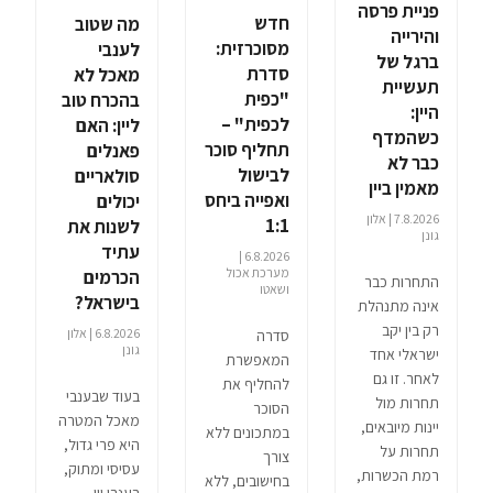
פניית פרסה
חדש
מה שטוב
והירייה
מסוכרזית:
לענבי
ברגל של
סדרת
מאכל לא
תעשיית
"כפית
בהכרח טוב
היין:
לכפית" –
ליין: האם
כשהמדף
תחליף סוכר
פאנלים
כבר לא
לבישול
סולאריים
מאמין ביין
ואפייה ביחס
יכולים
7.8.2026 | אלון
1:1
לשנות את
גונן
עתיד
6.8.2026 |
מערכת אכול
הכרמים
התחרות כבר
ושאטו
בישראל?
אינה מתנהלת
רק בין יקב
6.8.2026 | אלון
סדרה
גונן
ישראלי אחד
המאפשרת
לאחר. זו גם
להחליף את
בעוד שבענבי
תחרות מול
הסוכר
מאכל המטרה
יינות מיובאים,
במתכונים ללא
היא פרי גדול,
תחרות על
צורך
עסיסי ומתוק,
רמת הכשרות,
בחישובים, ללא