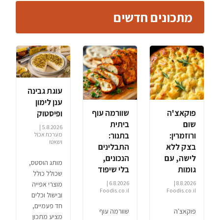
מתכונים חדשים
עוגת גבינה
ענן לימון
פוקאצ'ה
שוורמה עוף
ופיסטוק
שום
ביתית
5.8.2026 |
ורוזמרין:
בתנור:
מערכת אכול
ושאטו
בצק ללא
התבלינים
לישה, עם
הנכונים,
מותג הוסטס,
גומות
בלי שיפוד
שכולל כולל
6.8.2026 |
8.8.2026 |
מוצרי אפייה
Foodis.co.il
Foodis.co.il
ובישול וכלים
חד פעמיים,
פוקאצ'ה
שוורמה עוף
מציע מתכון