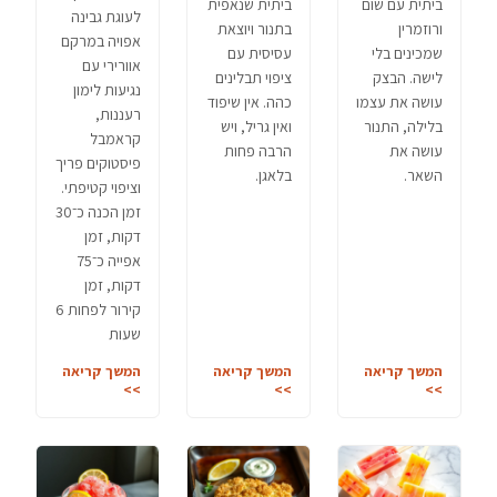
ביתית עם שום
ביתית שנאפית
לעוגת גבינה
ורוזמרין
בתנור ויוצאת
אפויה במרקם
שמכינים בלי
עסיסית עם
אוורירי עם
לישה. הבצק
ציפוי תבלינים
נגיעות לימון
עושה את עצמו
כהה. אין שיפוד
רעננות,
בלילה, התנור
ואין גריל, ויש
קראמבל
עושה את
הרבה פחות
פיסטוקים פריך
השאר.
בלאגן.
וציפוי קטיפתי.
זמן הכנה כ־30
דקות, זמן
אפייה כ־75
דקות, זמן
קירור לפחות 6
שעות
המשך קריאה
המשך קריאה
המשך קריאה
>>
>>
>>