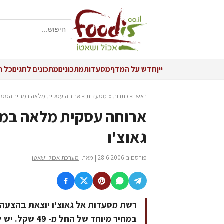
יין
חדש על המדף
מסעדות
מתכונים
מתכונים לחגים
כל ה
ראשי
»
כתבות
»
מסעדות
»
ארוחה עסקית מלאה במחיר הסטיי
ארוחה עסקית מלאה במח
גאוצ'ו
פורסם ב-28.6.2006 | מאת:
מערכת אכול ושאטו
רשת מסעדות אל גאוצ'ו יוצאת בהצעה 
במחיר מיוחד של החל מ- 49 שקל. יש לבחור בין מנה ראשונה לאחרונה