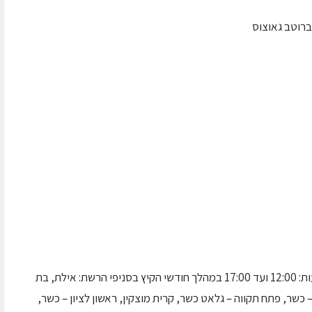
ברוטב גאוצוס
המבצע תקף במהלך ימי השבוע מיום א-ו בין השעות: 12:00 ועד 17:00 במהלך חודשי הקיץ בסניפי הרשת: אילת, בת
– כשר, פתח תקווה – גלאט כשר, קרית מוצקין, ראשון לציון – כשר,