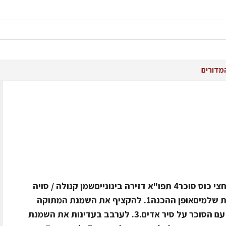
מדורים
חומרים1 ליטר שמנת מתוקה6 חלמוניםחצי כוס סוכר4 תפו"א דזירה בינונייםשמן קנולה / סויה
לטיגון1 צנצנת ריבת תות שדה עם פירות שלמיםאופן ההכנה1. להקציף את השמנת המתוקה
בבלנדר ידני.2. להקציף את החלמונים עם הסוכר על סיר אדים.3. לערבב בעדינות את השמנת