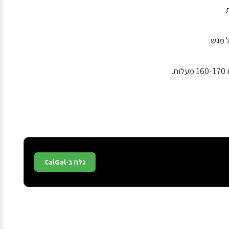
גלה ב-CalGal