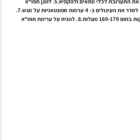
המוקצפת, החלמונים והריבה.4. לצקת את התערובת לכלי מתאים ולהקפיא.5. לטגן תפו"א
חתוכים לעיגולים ולייבשם על מגבת.6. לסדר את העיגולים ב- 4 ערמות ספונטאניות על מגש.7.
בהגשה יש לחמם את התבנית כ- 10 דקות בחום 160-170 מעלות.8. להניח על ערימת תפו"א