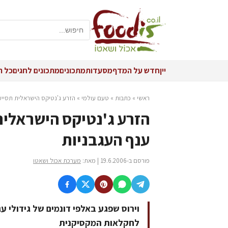
יין
חדש על המדף
מסעדות
מתכונים
מתכונים לחגים
כל ה
ראשי
»
כתבות
»
טעם עולמי
»
הזרע ג'נטיקס הישראלית תסייע
הזרע ג'נטיקס הישראלית
ענף העגבניות
פורסם ב-19.6.2006 | מאת:
מערכת אכול ושאטו
לחקלאות המקסיקנית