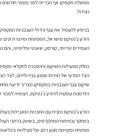
ממשלת מקסיקו אף הכריזה לפני מספר חודשים על
הגידול.
בניסיון להעמיד את ענף גידולי העגבניות המקסי
הזרע ג'נטיקס מישראל, המפתחת ומייצרת זנים שונ
העמידים טרייסי, קורסון, שאנטי ופליסיטי, והם נ
כחלק מפעילות השיקום וההסברה לחקלאי מקסיקו, 
הצד המדעי של הוירוס שפגע בגידוליהם, לצד הצגת
שיקום ענף העגבניות במקסיקו מצריך זריעה מחודש
הזדמנות עסקית להזרע ג'נטיקס, הצפויה למכור למקסיקנים
הזרע ג'נטיקס נמנית עם החברות המובילות בעולם ל
במחקר ובפיתוח המתקדמים, בשיווק ברחבי העול