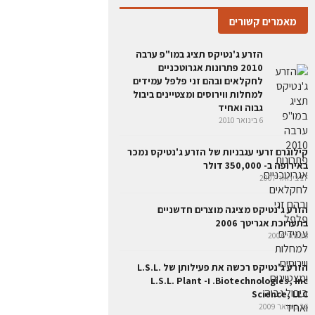
מאמרים קשורים
הזרע ג'נטיקס תציג במו"פ ערבה
2010 פתרונות אגרוטכניים
לחקלאים ובהם זני פלפל עמידים
למחלות ווירוסים ומצטיינים ביבול
גבוה ואחיד
6 בינואר 2010
קילוגרם זרעי עגבניות של הזרע ג'נטיקס נמכר
באירופה ב- 350,000 דולר
17 בינואר 2007
הזרע ג'נטיקס מציגה מוצרים חדשניים
בתערוכת אגריטך 2006
8 במאי 2006
הזרע ג'נטיקס רכשה את פעילותן של L.S.L.
Biotechnologies, Inc. ו- L.S.L. Plant
Science, LLC
26 בינואר 2009