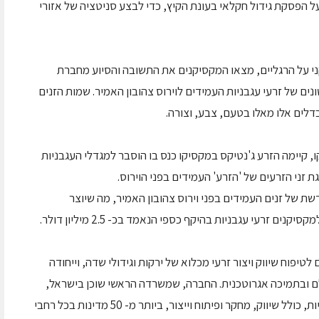
 הפסקת גידול חקלאי בעונת הקיץ, כדי לבצע סניטציה של אזורי
קני על הרגליים, מצאו המקסיקנים את התשובה והסיוע מחברת
ים של זרעי עגבניות העמידים לוירוס צהובון האמיר. שמות הזנים
בדלים אלו מאלו בטעם, צבע, וצורה.
קיימה הזרע ג'נטיקס במקסיקו כנס בו הוסבר למגדלי העגבניות
 זני הזרעים של 'הזרע' העמידים בפני הוירוס.
ת של זנים העמידים בפני וירוס צהובון האמיר, מה שיוצר
 זרעי עגבניות בהיקף כספי הנאמד בכ- 2.5 מיליון דולר.
טיפוח שיווק ויצור זרעי מכלוא של ירקות וגידולי שדה, וייחודה
ם ובתמיכה אגרוטכנית. החברה, שמשרדה הראשי שוכן בישראל,
מפתחת ומקיימת מגוון רחב של פעילויות בינלאומיות, כולל שיווק, מחקר ופיתוח וייצור, ביותר מ- 50 מדינות בכל רחבי