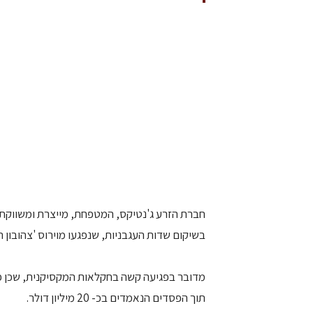
חברת הזרע ג'נטיקס, המטפחת, מייצרת ומשווקת ז
בשיקום שדות העגבניות, שנפגעו מוירוס 'צהובון האמיר' (TYLCV) אשר פגע בכ- 80 אלף דונמים של ג
מדובר בפגיעה קשה בחקלאות המקסיקנית, שכן פ
תוך הפסדים הנאמדים בכ- 20 מיליון דולר.