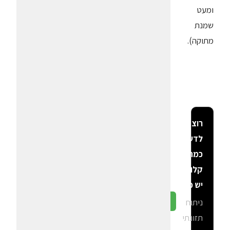
ומעט
שמנת
מתוקה).
רוצה
לדעת
כמה
קלוריות
יש פה?
ניתוח
גלה ב-CalGal
תזונתי