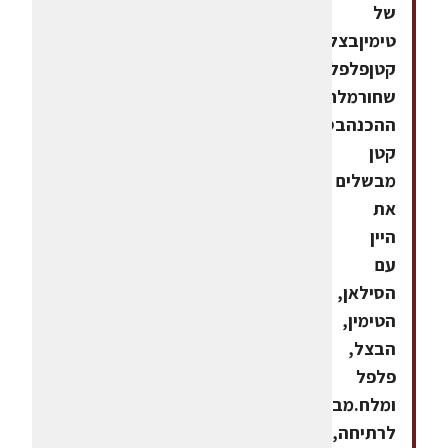
של
טימיןבצל
קטןפלפל
שחורמלחאופן
ההכנהבסיר
קטן
מבשלים
את
היין
עם
הסילאן,
הטימין,
הבצל,
פלפל
ומלח.מביאים
לרתיחה,