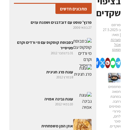
בציפוי
מתכונים חדשים
שקדים
פרנץ' טוסט עם דובדבנים ושמנת עזים
פורסם
27 במאי 2006
ב-27.5.2025
| מאת:
מערכת
בסבוסת קוסקוס עם מי ורדים וקרם
אכול
פטיסייר
ושאטו
31 בדצמבר 2012
עוגת פרג חגיגית
8 במרץ 2012
מחממים
חמאה
במחבת
עוגת גבינה אפויה
רחבה.
10 במאי 2012
מוסיפים
פירורי
לחם,
סוכר
אוזן המן משפחתית
ושקדים.