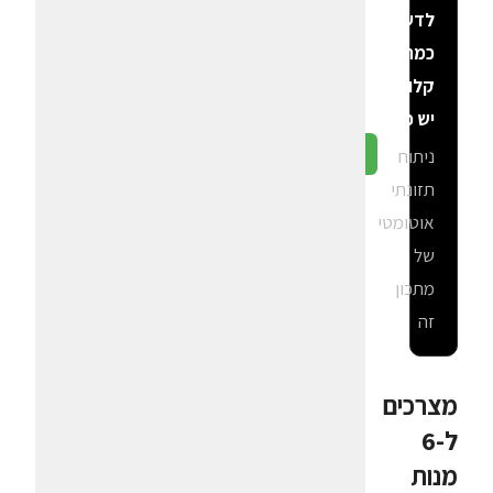
לדעת
כמה
קלוריות
יש פה?
ניתוח
גלה ב-CalGal
תזונתי
אוטומטי
של
מתכון
זה
מצרכים
ל-6
מנות