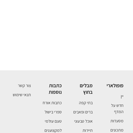
פופולארי
מבלים
כתבות
צור קשר
בחוץ
נוספות
תנאי שימוש
יין
בתי קפה
כתבות אורח
חדש על
המדף
ברים ופאבים
ספרי בישול
מסעדות
אוכל טבעוני
טעם עולמי
מתכונים
תיירות
למקצוענים