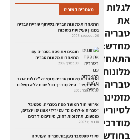
לגלות
מאמרים קשורים
את
התאחדות מלונות טבריה בשיתוף עיריית טבריה
טבריה
במגוון פעילויות בסוכות
26 בספטמבר 2006
מחדש:
חוגגים את פסח בטבריה עם
התאחדות
התאחדות מלונות טבריה
30 במרץ 2009
מלונות
התאחדות מלונות טבריה מזמינה "לגלות אוצר
טבריה
בסיור קצר"- טיול מודרך בכל שבת ללא תשלום
20 בדצמבר 2005
מזמינה
אירועי חול המועד פסח בטבריה: פסטיבל
לסיורים
"טבריה א-לה-מים" עם ירידי אומנים ויוצרים,
מופעים, תהלוכות רחוב, סיורים מודרכים
מודרכים
18 במרץ 2007
בחודש
סיורי ספטמבר בעקבות טבריה העתיקה