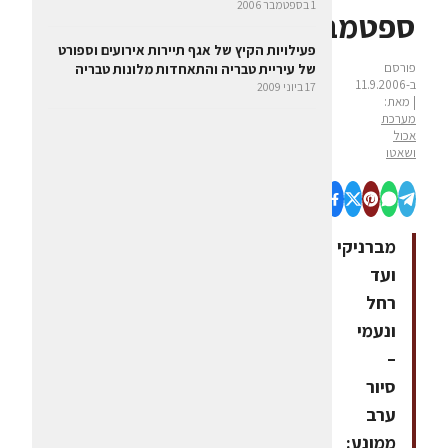
1 בספטמבר 2006
ספטמבר
פעילויות הקיץ של אגף תיירות אירועים וספורט
פורסם
של עיריית טבריה והתאחדות מלונות טבריה
ב-11.9.2006
17 ביוני 2009
| מאת:
מערכת
אכול
ושאטו
מברניקי
ועד
רחל
ונעמי
–
סיור
ערב
ממונע: