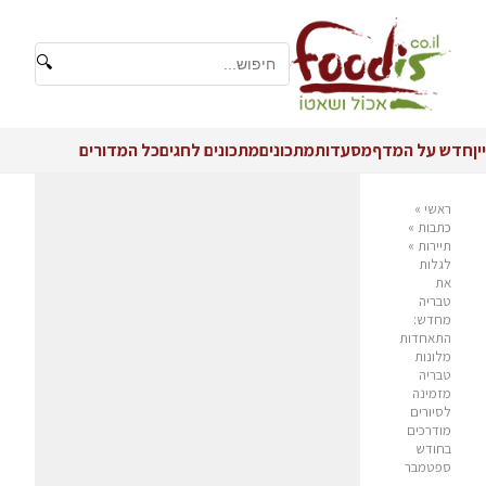
🔍
יין
חדש על המדף
מסעדות
מתכונים
מתכונים לחגים
כל המדורים
ראשי
»
כתבות
»
תיירות
»
לגלות
את
טבריה
מחדש:
התאחדות
מלונות
טבריה
מזמינה
לסיורים
מודרכים
בחודש
ספטמבר