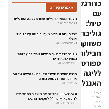
כדורגל
מאמרים קשורים
עם
גוליבר משווקת חבילות ספורט לליגה האנגלית
טיול:
3 בספטמבר 2006
גוליבר
צבר תיירות ונופש מציעה: חופשה עם כדורגל
אנגלי
משווקת
23 בספטמבר 2006
חבילות
גוליבר מזדרזת עם חבילות נופש לקיץ 2007
במחירים מיוחדים
ספורט
28 בדצמבר 2006
לליגה
חברת התיירות גוליבר מדווחת על עלייה של 50
אחוז בהזמנות לנופש בחגים
האנגלית
25 ביולי 2007
פורסם
Gulliver.co.il מציגה את היעדים המבוקשים
ב-6.9.2006
לנופש בארץ ובחו"ל לתקופת החגים
| מאת:
16 בספטמבר 2005
מערכת