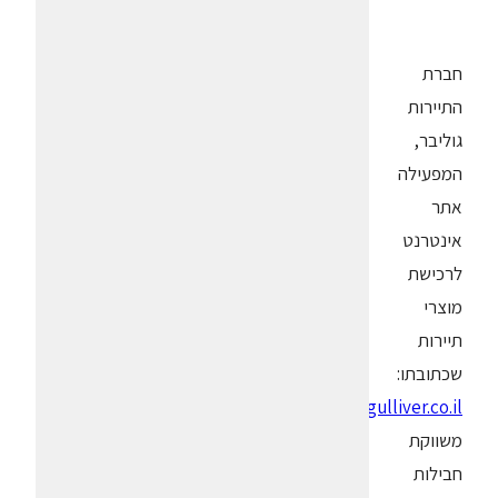
חברת
התיירות
גוליבר,
המפעילה
אתר
אינטרנט
לרכישת
מוצרי
תיירות
שכתובתו:
,
www.gulliver.co.il
משווקת
חבילות