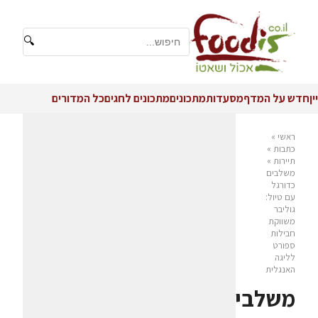
🔍
יין
חדש על המדף
מסעדות
מתכונים
מתכונים לחגים
כל המדורים
ראשי
»
כתבות
»
תיירות
»
משלבים
כדורגל
עם טיול:
גוליבר
משווקת
חבילות
ספורט
לליגה
האנגלית
משלבים