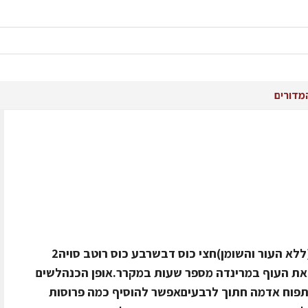
מדורים
מצרכים למרינדה1 עוף חתוך לחלקים (ללא העור והשומן)חצי כוס דבשרבע כוס רוטב סויה2
להשרות את העוף במרינדה מספר שעות במקרר.אופן הכנהלשים
שקית "קוקי":1 בצל חתוך לקוביות1 תפוח אדמה חתוך לרבעיםאפשר להוסיף כמה פרוסות