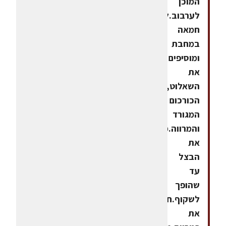
המוכן
לערבוב.לרוטב:ממיסים
חמאה
במחבת
ומוסיפים
את
השאלוט,
הכורכום
המגורד
והמרווה.מאדים
את
הבצל
עד
שהופך
לשקוף.חותכים
את