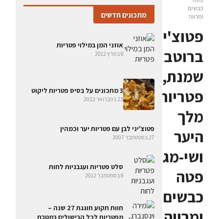
כבשים
מתכונים חדשים
ומרווה
פטוצ'יני
אוזני המן במילוי פטריות
ברוטב
8 במרץ 2012
שמנת,
פטריות
3 מתכונים על בסיס פטריות ליקוט
23 בפברואר 2022
מלך
פטוצ'יני לבן עם פטריות יער וכמהין
היער
27 בספטמבר 2007
ושי-מג'י,
סלט פטריות ועגבניות לחות
פטה
8 בספטמבר 2012
כבשים
חוות תקוע חוגגת 27 שנה –
ומרווה
מפטריות לכל הבישולים במטבח