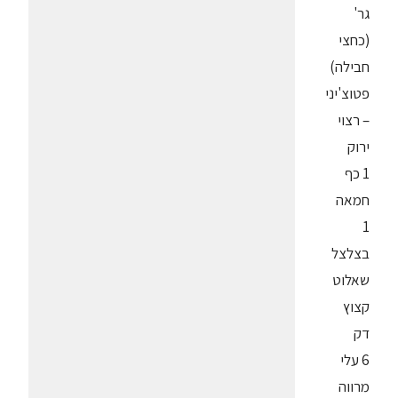
גר'
(כחצי
חבילה)
פטוצ'יני
– רצוי
ירוק
1 כף
חמאה
1
בצלצל
שאלוט
קצוץ
דק
6 עלי
מרווה