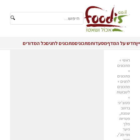
🔍
יין
חדש על המדף
מסעדות
מתכונים
מתכונים לחגים
כל המדורים
ראשי
»
מתכונים
»
מתכונים
לחגים
»
מתכונים
לשבועות
»
פטוצ'יני
ברוטב
שמנת,
פטריות
מלך
היער
ושי-מג'י,
פטה