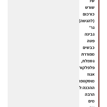
של
שורש
כורכום
(להגשה)100
גר'
גבינה
פטה
כבשים
מפוררת
גסמלח,
פלפלקורט
אגוז
מוסקטפרמזןאופן
ההכנה:לפסטה:מרתיחים
הרבה
מים