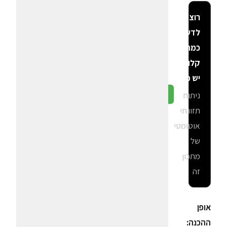
רוצה
לדעת
כמה
קלוריות
יש פה?
ניתוח
גלה ב-CalGal
תזונתי
אוטומטי
של
מתכון
זה
אופן
ההכנה: