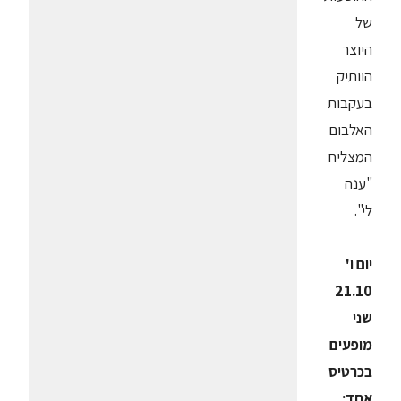
של
היוצר
הוותיק
בעקבות
האלבום
המצליח
"ענה
לי".
יום ו'
21.10
שני
מופעים
בכרטיס
אחד: