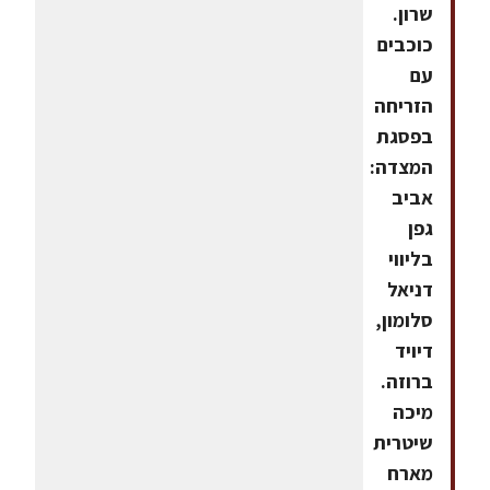
שרון.
כוכבים
עם
הזריחה
בפסגת
המצדה:
אביב
גפן
בליווי
דניאל
סלומון,
דיויד
ברוזה.
מיכה
שיטרית
מארח