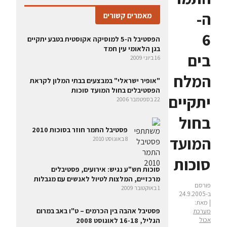
ה-
מאמרים קשורים
6
הפסטיבל ה-5 למוסיקה אקוסטית בטבע יתקיים
בגן הלאומי עין חמד
בים
16 ביוני 2009
המלח
"אופיר ישראלי" במבצעים בבתי המלון לקראת
הפסטיבלים בחול המועד סוכות
יתקיים
22 בספטמבר 2006
בחול
פסטיבל התמר חוזר בסוכות 2010
המועד
8 באוגוסט 2010
סוכות
סוכות תש"ע נגיש: אירועים, פסטיבלים
מרכזיים, המלצות לטיול לאנשים עם מגבלות
פורסם
1 באוקטובר 2009
ב-24.9.2005
| מאת:
פסטיבל אהבה בין הכרמים – ט"ו באב במרום
מערכת
אכול
הגליל, 16-18 לאוגוסט 2008