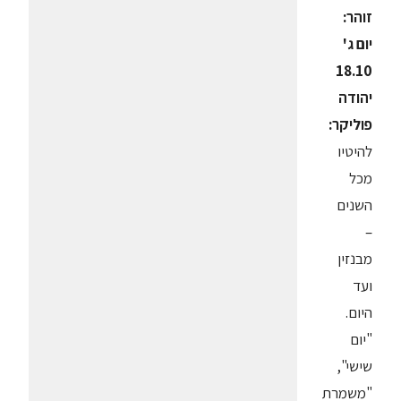
זוהר:
יום ג'
18.10
יהודה
פוליקר:
להיטיו
מכל
השנים
–
מבנזין
ועד
היום.
"יום
שישי",
"משמרת