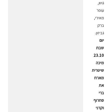
גוש,
עופר
מאירי,
ברק
גביזון.
יום
שבת
23.10
מיכה
שיטרית
מארח
את
ברי
סחרוף
וקרני