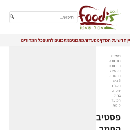
🔍
יין
חדש על המדף
מסעדות
מתכונים
מתכונים לחגים
כל המדורים
ראשי
»
כתבות
»
תיירות
»
פסטיבל
התמר ה-
6 בים
המלח
יתקיים
בחול
המועד
סוכות
פסטיבל
התמר