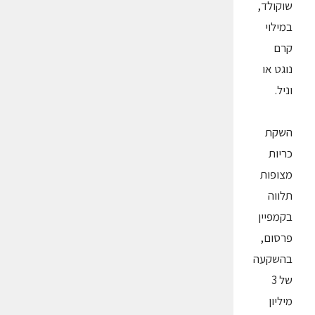
שוקולד,
במילוי
קרם
נוגט או
וניל.
השקת
כריות
מצופות
תלווה
בקמפיין
פרסום,
בהשקעה
של 3
מיליון