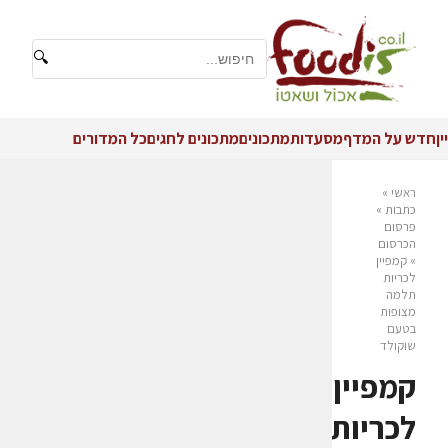
🔍
יין
חדש על המדף
מסעדות
מתכונים
מתכונים לחגים
כל המדורים
ראשי
»
כתבות
»
פרסום
הכרסום
»
קמפיין
לכריות
תלמה
מצופות
בטעם
שוקולד
קמפיין
לכריות