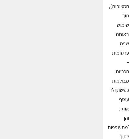
המצופות),
תוך
שימוש
באותה
שפה
פרסומית
–
הכריות
מצולמות
כששוקולד
עוטף
אותן,
והן
'מתעופפות'
לתוך