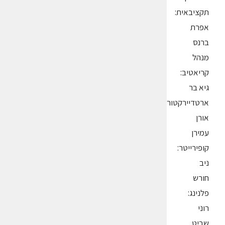
תקציבאית:
אפרת
ברנס
מנהל
קריאטיב:
גיא בר
ארטדיירקטור:
אורן
עמירן
קופירייטר:
ניב
חורש
פלנינג:
רוני
שביט