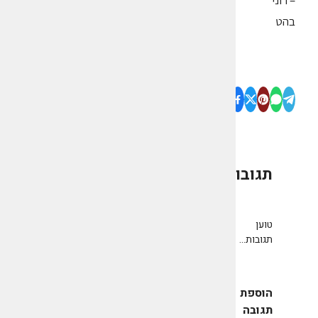
– רוני
בהט
תגובות
0
טוען
תגובות...
הוספת
תגובה