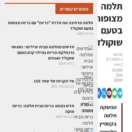
תלמה
מאמרים קשורים
מצופות
תלמה מרחיבה את סדרת "כריות" עם כריות מצופות
בטעם
בטעם שוקולד
9 ביולי 2005
שוקולד
חדשים מתלמה מבית יוניליוור: נשנושי
ברנפלקס וכריות במילוי קרם בטעם
פורסם
שוקולד ואגוזים
ב-9.7.2005
2 ביוני 2014
| מאת:
מערכת
אכול
ושאטו
סל הקניות של שחר 155
25 בנובמבר 2011
חדש במותג כריות מבית תלמה: כריות
ההשקה
מוקה
תלווה
22 במאי 2012
בקמפיין
טלוויזיה,