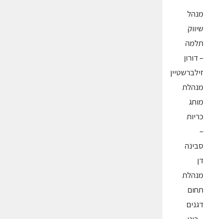
מנהל
שיווק
תלמה
– דורון
זילברשטיין
מנהלת
מותג
כריות
–
סבינה
דן
מנהלת
תחום
דגנים