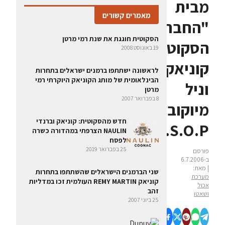
מבית
מאמרים קשורים
"החברה
הסקוטית חוגגת את שנת רמי מרטן
הסקוטית":
19 באוגוסט 2008
קוניאק
לראשונה ישתתפו ברמנים ישראלים בתחרות
הבינלאומית של מותג הקוניאק היוקרתי רמי
וניל
מרטן
8 בפברואר 2007
מיוקוב
חדש מהסקוטית: קוניאק וברנדי
V.S.O.P
NAULIN הצרפתי במהדורה כשרה
לפסח
25 בפברואר 2019
פורסם
ב-6.7.2006
| מאת:
שני הברמנים הישראלים שהשתתפו בתחרות
מערכת
קוניאק REMY MARTIN העולמית זכו במדליות
אכול
זהב
ושאטו
25 ביוני 2007