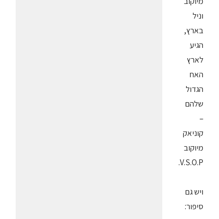
מיוקוב
וניל
בארץ,
הגיע
לארץ
האח
הגדול
שלהם
–
קוניאק
מיוקוב
V.S.O.P.
ויש גם
סיפור: