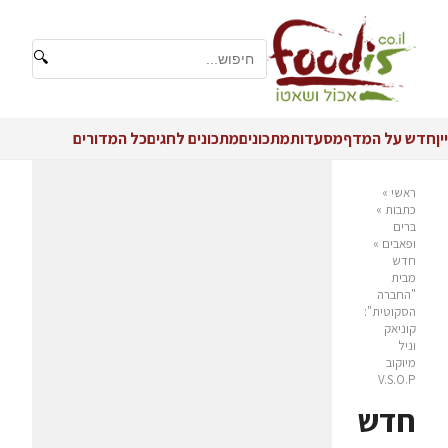
🔍
יין
חדש על המדף
מסעדות
מתכונים
מתכונים לחגים
כל המדורים
ראשי
»
כתבות
»
ברים
ופאבים
»
חדש
מבית
"החברה
הסקוטית":
קוניאק
וניל
מיוקוב
V.S.O.P
חדש