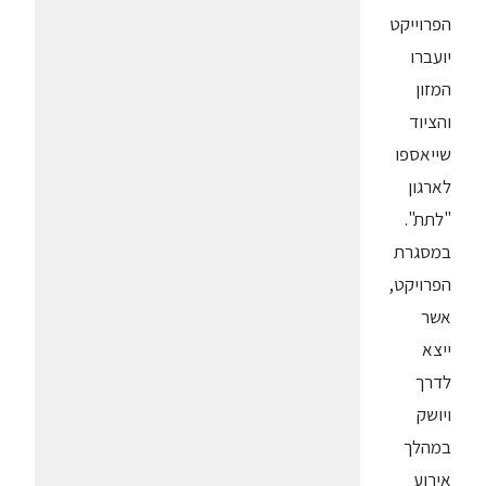
הפרוייקט
יועברו
המזון
והציוד
שייאספו
לארגון
"לתת".
במסגרת
הפרויקט,
אשר
ייצא
לדרך
ויושק
במהלך
אירוע