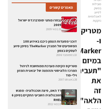
מובילות
מאמרים קשורים
במשק
לסיוע
לאוכלוסיות
נבחרו מותגי סופרברנדס ישראל
נזקקות
2009
מטריקס
31 במאי 2009
ו-
דוכני מסעדות הצפון כיכבו באירוע 100
המשפיעים של המגזין TheMarker בסימן סיוע
TheMarker
לעסקים בצפון
10 בספטמבר 2006
במיזם
מטריקס הקימה מערכת ממוחשבת לניהול
"תעביר
המרכז הלוגיסטי וההפצה של יבואנית המזון
וילי-פוד
את
28 באוגוסט 2007
זה
רד האט, פיצה וטכנולוגיה- מפגש
הטכנולוגיה השביעי התקיים בסימן 6
הלאה"
RHEL
9 במאי 2011