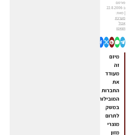
פורסם
ב-22.8.2006
| מאת:
מערכת
אכול
ושאטו
מיזם
זה
מעודד
את
החברות
המובילות
במשק
לתרום
מוצרי
מזון