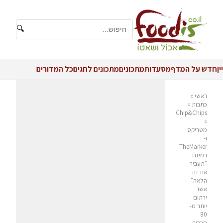
🔍
יין
חדש על המדף
מסעדות
מתכונים
מתכונים לחגים
כל המדורים
ראשי
»
כתבות
»
Chip&Chips
»
מטריקס
ו-
TheMarker
במיזם
"תעביר
את זה
הלאה"
אשר
ירתום
יותר מ-
80
חברות