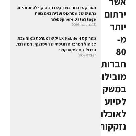
אשר
מטריקס זכתה בפרויקט רחב היקף לטיוב ומיזוג
ירתום
נתונים של שטראוס ועלית באמצעות
WebSphere DataStage
יותר
15 בנובמבר 2006
מ-
מטריקס ו- LX Mobile יקימו מערכת ממוחשבת
לניהול המרכז הלוגיסטי של ויסוצקי, המשלבת
80
טכנולוגית ליקוט קולי
17 ביולי 2008
חברות
מובילות
במשק
לסיוע
לאוכלוסיות
נזקקות