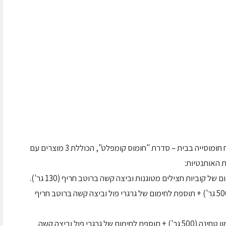
חברת "סלטי צבר" מציגה סדרה שתאפשר לפתוח חומוסייה בבית – סדרת "חומוס קומפלט", הכוללת 3 מוצרים עם
 האותנטיות:
– חומוס מתובל (500 גר') + תוספת לחימום של גרגרי פול וביצה קשה ברוטב חריף
– חומוס עם המון טחינה (500 גר') + תוספת לחימום של גרגרי פול וביצה קשה