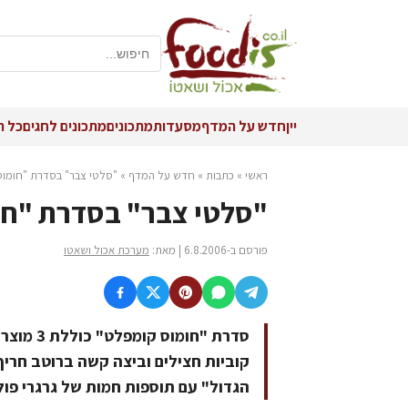
יין
חדש על המדף
מסעדות
מתכונים
מתכונים לחגים
כל ה
ראשי
»
כתבות
»
חדש על המדף
»
"סלטי צבר" בסדרת "חומוס 
"סלטי צבר" בסדרת "חומ
פורסם ב-6.8.2006 | מאת:
מערכת אכול ושאטו
סדרת "חו
קוביות חצילים וביצה קשה ברוטב חריף
הגדול" עם תוספות חמות של גרגרי פול