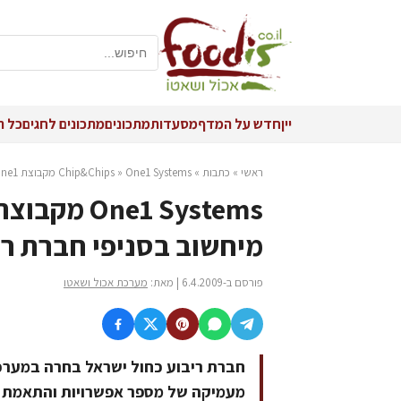
יין
חדש על המדף
מסעדות
מתכונים
מתכונים לחגים
כל ה
ראשי
»
כתבות
»
One1 Systems מקבוצת One1 זכתה בפרויקט תשתיות מיחשוב בסניפי חברת ריבוע כחול ישראל
»
Chip&Chips
מיחשוב בסניפי חברת רי
פורסם ב-6.4.2009 | מאת:
מערכת אכול ושאטו
מעמיקה של מספר אפשרויות והתאמת הפ