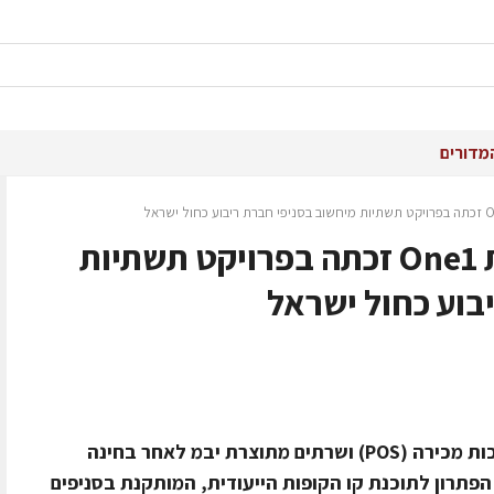
מדורים
One1 Systems מקבוצת One1 זכתה בפרויקט תשתיות
בוע כחול ישראל
חברת ריבוע כחול ישראל בחרה במערכות מכירה (POS) ושרתים מתוצרת יבמ לאחר בחינה
תרון לתוכנת קו הקופות הייעודית, המותקנת בסניפים