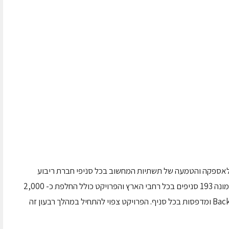
תשתיות המחשוב בכל סניפי חברת ריבוע
כחול ישראל, בהיקף כספי של 15 מיליון ₪. הרשת מונה 193 סניפים בכל רחבי הארץ והפרויקט כולל החלפת כ- 2,000
קופות רושמות ומסכים, וכן החלפת שרתי Back Office ומדפסות בכל סניף. הפרויקט צפוי להתחיל במהלך רבעון זה