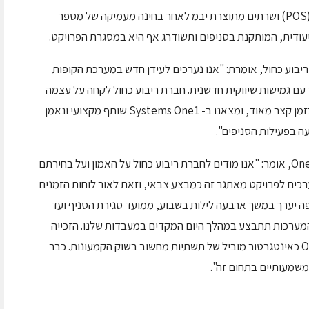
חברת ריבוע כחול ישראל בחרה במערכות מכירה (POS) ושרתים מתוצרת יבמ לאחר בחינה מעמיקה של מספר
עודית, המותקנת בסניפים ותשודרג אף היא במסגרת הפרויקט.
יבוע כחול, אומרת: "אנו
נערכים לעידן חדש במערכת הקופות
עם גמישות שיווקית חדשנית. חברת ריבוע כחול לקחה על עצמה
אתגר תפעולי מורכב להחלפת כל מערך הקופות בזמן קצר מאוד, ומצאנו ב- Systems One1 שותף מקצועי ונאמן
ה בפעילות הסניפים".
בנג'י גרוס, סמנכ"ל אגף קמעונות ב-One1 Systems, אומר: "אנו מודים לחברת ריבוע כחול על האמון ועל בחירתם
יקט. אנו נערכים לפרויקט מאתגר זה כמבצע צבאי, וזאת לאור לוחות הזמנים
לפה יערך במשך ארבעה לילות בשבוע, ממועד סגירת הסניף ועד
מערכות תתבצע במהלך היום המקדים במעבדות שלנו. הזכייה
בפרויקט מבססת את מעמדה של One1 Systems כאינטגרטור מוביל של תשתיות מחשוב בשוק הקמעונות. כבר
משמעותיים בתחום זה".