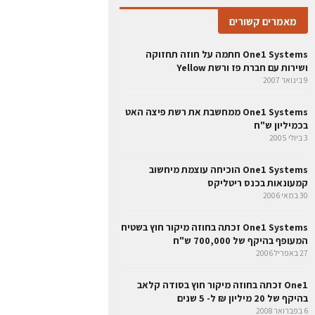
מאמרים קשורים
One1 Systems חתמה על חוזה תחזוקה
ושירות עם חברת פז ורשת Yellow
9 בינואר 2007
One1 Systems ממחשבת את רשת פיצה האט
בכמיליון ש"ח
3 ביולי 2005
One1 Systems הוכיחה עוצמת מיחשוב
קמעונאות בכנס ריטליקס
30 במאי 2006
One1 Systems זכתה בחוזה מיקור חוץ בשטיח
המעופף בהיקף של 700,000 ש"ח
27 באפריל 2006
One1 זכתה בחוזה מיקור חוץ בסודה קלאב
בהיקף של 20 מיליון ₪ ל- 5 שנים
6 בפברואר 2008