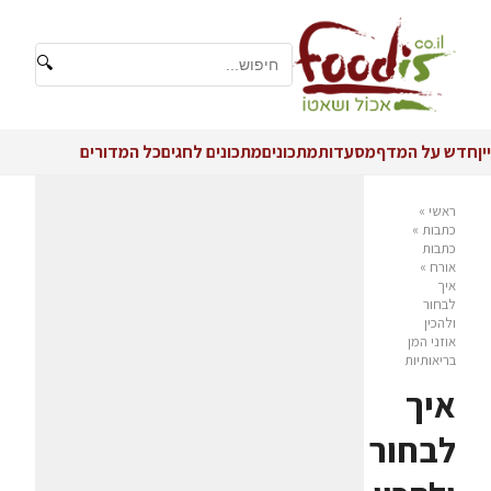
🔍
יין
חדש על המדף
מסעדות
מתכונים
מתכונים לחגים
כל המדורים
ראשי
»
כתבות
»
כתבות
אורח
»
איך
לבחור
ולהכין
אוזני המן
בריאותיות
איך
לבחור