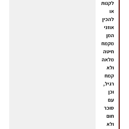
לקנות
או
להכין
אוזני
המן
מקמח
חיטה
מלאה
ולא
קמח
רגיל,
וכן
עם
סוכר
חום
ולא