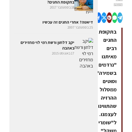
בתקופת החגים?
ושאטו
18 בספטמבר 2017
דיאטה? אחרי החגים זה עכשיו
25 בספטמבר 2007
בתקופת
החגים
יקב דלתון ורשת רמי לוי מחזירים
רבים
באהבה
17 באוגוסט 2015
מאיתנו
"נרדמים
בשמירה"
וסוטים
ממסלול
ההרזיה
שהתווינו
לעצמנו.
ל"שומרי
משקל"