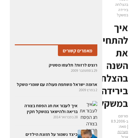
בהצלחה
בירידה
במשקל
איך
להתחיל
את
מאמרים קשורים
השנה
רוצים לרזות? תלעסו מסטיק
29 בספטמבר 2009
בהצלחה
ארומה ישראל משתפת פעולה עם שומרי משקל
בירידה
2 במרץ 2009
במשקל
איך לעבור את חג הפסח בצורה
בריאה ולהישאר במשקל תקין
פורסם
28 בפברואר 2014
ב-8.9.2006
| מאת:
מערכת
כיצד נשמור על תזונת הילדים
אכול