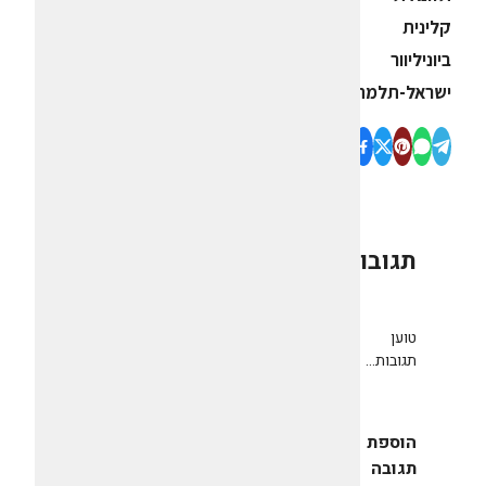
קלינית
ביוניליוור
ישראל-תלמה
תגובות
0
טוען
תגובות...
הוספת
תגובה