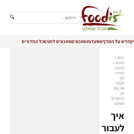
🔍
יין
חדש על המדף
מסעדות
מתכונים
מתכונים לחגים
כל המדורים
ראשי
»
כתבות
»
כתבות
אורח
»
איך
לעבור
את צום
יום
הכיפורים
בשלום
איך
לעבור