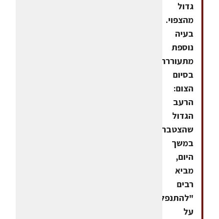
גדול
מהצפוי.
בעיה
נוספת
מתעוררת
בסיום
הצום:
הרעב
הגדול
שהצטבר
במשך
היום,
מביא
רבים
"להתנפל"
על