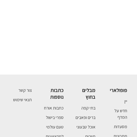
פופולארי
מבלים
כתבות
צור קשר
בחוץ
נוספות
תנאי שימוש
יין
בתי קפה
כתבות אורח
חדש על
המדף
ברים ופאבים
ספרי בישול
מסעדות
אוכל טבעוני
טעם עולמי
מתכונים
תיירות
למקצוענים