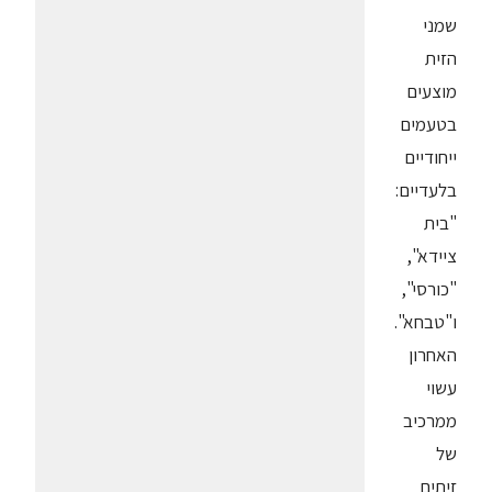
שמני
הזית
מוצעים
בטעמים
ייחודיים
בלעדיים:
"בית
ציידא",
"כורסי",
ו"טבחא".
האחרון
עשוי
ממרכיב
של
זיתים