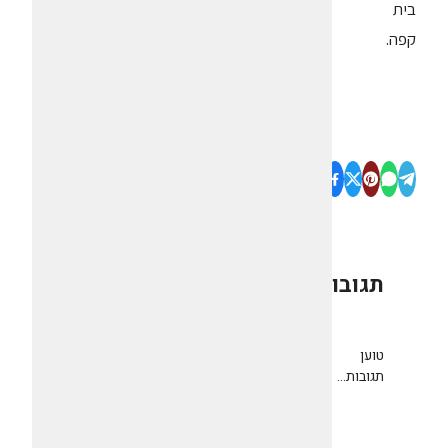
בית
קפה.
תגובות
0
טוען
תגובות...