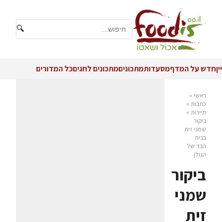
🔍
יין
חדש על המדף
מסעדות
מתכונים
מתכונים לחגים
כל המדורים
ראשי
»
כתבות
»
תיירות
»
ביקור
שמני זית
בבית
הבד של
הגולן
ביקור
שמני
זית