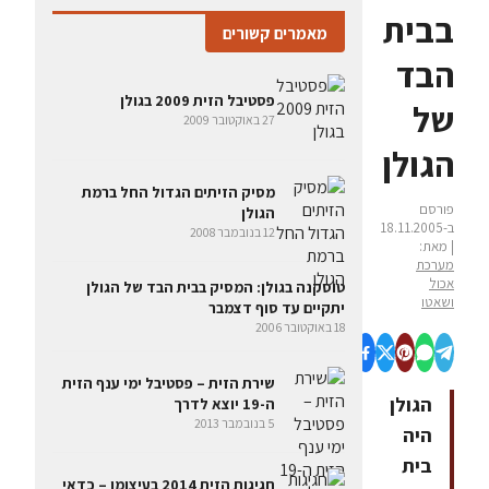
בבית
מאמרים קשורים
הבד
פסטיבל הזית 2009 בגולן
של
27 באוקטובר 2009
הגולן
מסיק הזיתים הגדול החל ברמת
פורסם
הגולן
ב-18.11.2005
12 בנובמבר 2008
| מאת:
מערכת
אכול
טוסקנה בגולן: המסיק בבית הבד של הגולן
ושאטו
יתקיים עד סוף דצמבר
18 באוקטובר 2006
שירת הזית – פסטיבל ימי ענף הזית
הגולן
ה-19 יוצא לדרך
5 בנובמבר 2013
היה
בית
חגיגות הזית 2014 בעיצומן – כדאי