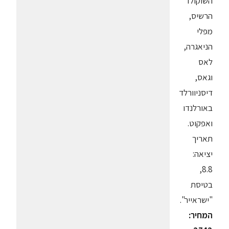
השוקולד
הרשיס,
מפלי
הניאגרה,
לאס
וגאס,
דיסניוורלד
באורלנדו
ואפקוט.
תאריך
יציאה:
8.8,
בטיסת
"ישראייר".
המחיר: