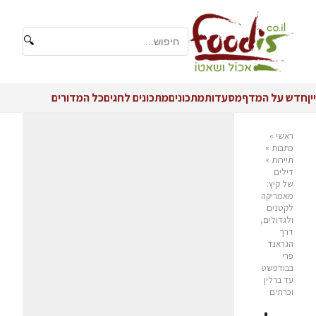
🔍
יין
חדש על המדף
מסעדות
מתכונים
מתכונים לחגים
כל המדורים
ראשי
»
כתבות
»
תיירות
»
דילים
של קיץ:
מאמריקה
לקטנים
ולגדולים,
דרך
הגראנד
פרי
בבודפשט
עד ברלין
וכרתים