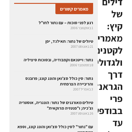
דילים
מאמרים קשורים
של
קיץ:
רגע לפני סוכות – עם נתור לחו"ל
1 באוקטובר 2006
מאמריקה
טיולים של נתור: תאילנד, יפן
לקטנים
21 באוגוסט 2007
ולגדולים,
נתור: וייטנאם וקמבודיה, ובסוכות סיציליה
8 בספטמבר 2006
דרך
נתור: סין כולל סצ'ואן והונג קונג; פרובנס
הגראנד
והריביירה הצרפתית
3 באפריל 2007
פרי
טיולים מאורגנים של נתור: הונגריה, אוסטריה
בבודפשט
וצ'כיה; ו"פנטזיה מרוקאית"
26 באוגוסט 2007
עד
עם "נתור" לסין כולל סצ'ואן והונג קונג, וספא