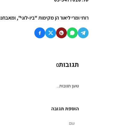
רותי ומרי ליאור הן מקימות "ביו-לוגי", ומאבחנות באמצעות שיטת B.e.s.t 
תגובות
0
טוען תגובות...
הוספת תגובה