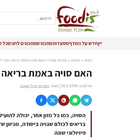
יין
חדש על המדף
מסעדות
מתכונים
מתכונים לחגים
כל ה
ראשי
»
כתבות
»
כתבות אורח
»
האם סויה באמת בריאה יותר לת
האם סויה באמת בריאה י
פורסם ב-26.6.2006 | מאת:
מערכת אכול ושאטו
הסויה, כמו כל מזון אחר, יכולה להועי
בריאים לכולם שגויה ביסודה, מכיוון ש
פיזיולוגי שונה