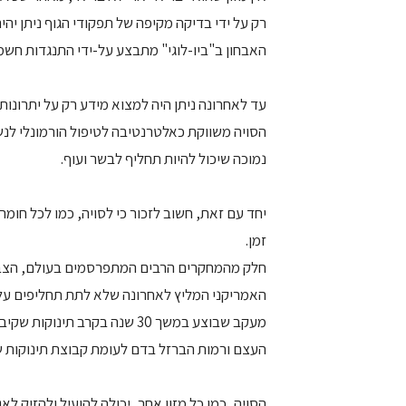
רק על ידי בדיקה מקיפה של תפקודי הגוף ניתן יהיה
האבחון ב"ביו-לוגי" מתבצע על-ידי התנגדות חשמל
עד לאחרונה ניתן היה למצוא מידע רק על יתרונות
הסויה משווקת כאלטרנטיבה לטיפול הורמונלי לנשי
נמוכה שיכול להיות תחליף לבשר ועוף.
יחד עם זאת, חשוב לזכור כי לסויה, כמו לכל חומ
זמן.
חלק מהמחקרים הרבים המתפרסמים בעולם, הצביעו 
האמריקני המליץ לאחרונה שלא לתת תחליפים על בסיס‭‬
מעקב שבוצע במשך 30 שנה בקרב
העצם ורמות הברזל בדם לעומת קבוצת תינוקות ש
הסויה, כמו כל מזון אחר, יכולה להועיל ולהזיק ל