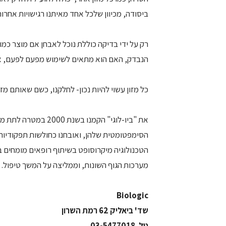
ביסודה, מכיוון שלכל אחד מאיתנו רגישויות אחרות,
רק על ידי בדיקה כוללת נוכל לאבחן אם מוצר כמו
הנבדק, האם הוא מתאים לשימוש מפעם לפעם, או 
כל מזון עשוי להיות נכון- לחלקנו, כשם שאותם מז
את "ביו-לוגי" הקמנו 
הסימפטומטית שלהן, ואובחנו כחולשות תפקודיו
הטכנולוגיה מיקרוסופט בשיתוף רופאים מומחים ב
מערכות הגוף השונות, וממליצה על המשך טיפול. המערכת נבדקה וא
Biologic
שד' ביאליק 62 רמת השרון
טל. 03-5477018