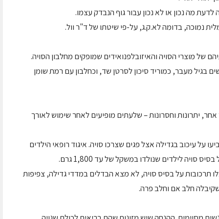
 לדעת מה נכון או לא נכון עבור גוף הנבדק עצמו.
ית נמוכה, בדומה לא.ק.ג, על-פי שיטתו של ד"ר וול.
יהם של מוצרי הסויה והאיזובלפנואידים שמופקים מחלבון הסויה.
ם בגיל מעבר, כמוריד סיכון לסרטן שד, וכחלבון עם רמת שומן
ר אחר, יתרונות וחסרונות – שלעתים מופיעים לאחר שימוש לאורך
על עיכוב בגדילה אצל פגים שצרכו סויה. איגוד רופאי הילדים
 סויה לילדים שנולדו במשקל של עד 1,800 גרם.
 תינוקות שקיבלו תרכובות על בסיס סויה, לא מצא הבדלים במדדי גדילה, צפיפות
קיבלה חלב אם וחלב פרה.
אנשים מסוימים. ההנחה שיש מזונות שהם בריאים לכולם שגויה