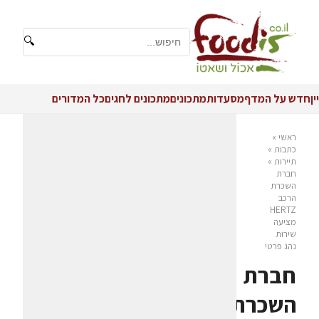
🔍
יין
חדש על המדף
מסעדות
מתכונים
מתכונים לחגים
כל המדורים
ראשי
»
כתבות
»
תיירות
»
חברת
השכרת
הרכב
HERTZ
מציעה
שירות
נהג פרטי
חברת
השכרת