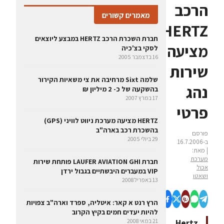
הרכב
מאמרים קשורים
HERTZ
חברת השכרת הרכב HERTZ במבצע ליוצאים
מציעה
לסקי בצ'כיה
16 בדצמבר 2005
שירות
שלמה Sixt מרחיבה את צי משאיות הקירור
נהג
בהשקעה של כ- 2 מיליון ₪
17 במרץ 2007
פרטי
HERTZ מציעה מערכת ניווט לוויני (GPS)
בהשכרת רכב בארה"ב
פורסם
29 ביולי 2005
ב-16.7.2006
| מאת:
מערכת
חברת LAUFER AVIATION GHI פותחת שירות
אכול
VIP במעברים היבשתיים בגבול ירדן
ושאטו
13 באפריל 2008
הרץ רנט א קאר: איטליה, ספרד וארה"ב צפויות
להיות יעדים חמים בקיץ הקרוב
Hertz
21 במאי 2008