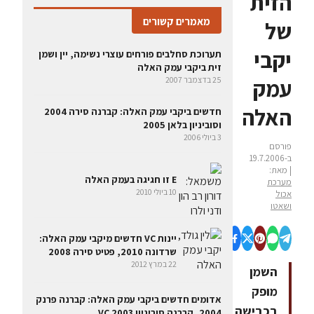
הזית
מאמרים קשורים
של
יקבי
‏תערוכת סחלבים פורחים עוצרי נשימה, יין ושמן
זית ביקבי עמק האלה
עמק
25 בדצמבר 2007
האלה
חדשים ביקבי עמק האלה: קברנה סירה 2004
וסוביניון בלאן 2005
3 ביולי 2006
פורסם
ב-19.7.2006
| מאת:
E זו חגיגה בעמק האלה
מערכת
10 ביולי 2010
אכול
ושאטו
יינות VC חדשים מיקבי עמק האלה:
שרדונה 2010, פטיט סירה 2008
22 במרץ 2012
השמן
מופק
אדומים חדשים ביקבי עמק האלה: קברנה פרנק
בכבישה
2004, קברנה סוביניון VC 2003