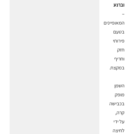
וברנע
–
המאופיינים
בטעם
פירותי
חזק
וחריף
במקצת.
השמן
מופק
בכבישה
קרה,
על ידי
לחיצה