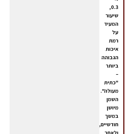
0.3,
שיעור
המעיד
על
רמת
איכות
הגבוהה
ביותר
–
"כתית
מעולה".
השמן
מיושן
במשך
חודשיים,
ולאחר