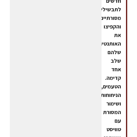
חדשים
לתבשילים
מסורתיים
והקפיצו
את
האותנטיות
שלהם
שלב
אחד
קדימה.
הטעמים,
הניחוחות
ושימור
המסורת
עם
טוויסט