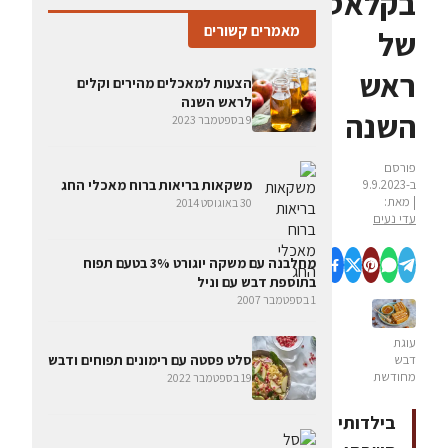
בקלאסיקות
מאמרים קשורים
של
ראש
הצעות למאכלים מהירים וקלים
לראש השנה
השנה
9 בספטמבר 2023
פורסם
ב-9.9.2023
משקאות בריאות ברוח מאכלי החג
| מאת:
30 באוגוסט 2014
עדי נעים
מחלבנה עם משקה יוגורט 3% בטעם תפוח
בתוספת דבש עם וניל
1 בספטמבר 2007
עוגת
סלט פסטה עם רימונים תפוחים ודבש
דבש
מחודשת
19 בספטמבר 2022
בילדותי