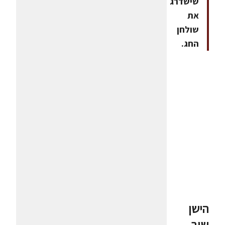
שישדרג
את
שולחן
החג.
הישן
שוב