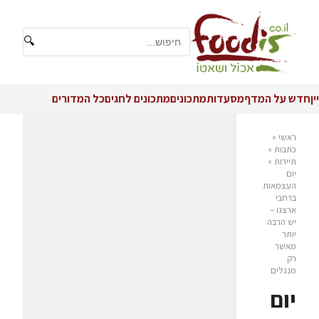
🔍
יין
חדש על המדף
מסעדות
מתכונים
מתכונים לחגים
כל המדורים
ראשי
»
כתבות
»
תיירות
»
יום
העצמאות
ברחבי
ארצנו –
יש הרבה
יותר
מאשר
רק
מנגלים
יום