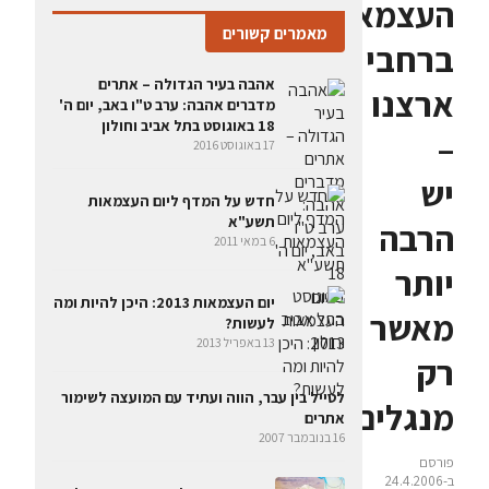
העצמאות
מאמרים קשורים
ברחבי
אהבה בעיר הגדולה – אתרים
ארצנו
מדברים אהבה: ערב ט"ו באב, יום ה'
18 באוגוסט בתל אביב וחולון
–
17 באוגוסט 2016
יש
חדש על המדף ליום העצמאות
תשע"א
הרבה
6 במאי 2011
יותר
יום העצמאות 2013: היכן להיות ומה
מאשר
לעשות?
13 באפריל 2013
רק
לטייל בין עבר, הווה ועתיד עם המועצה לשימור
מנגלים
אתרים
16 בנובמבר 2007
פורסם
ב-24.4.2006