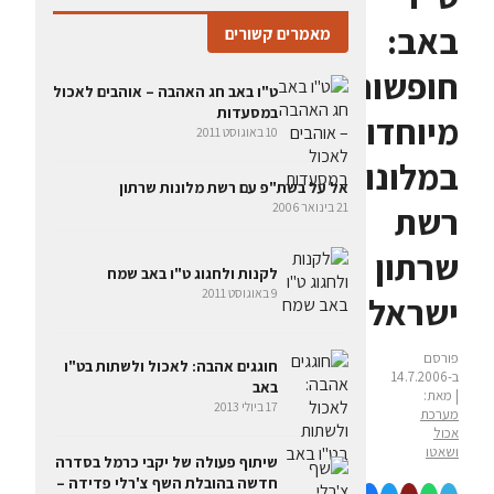
באב:
מאמרים קשורים
חופשות
ט"ו באב חג האהבה – אוהבים לאכול
במסעדות
מיוחדות
10 באוגוסט 2011
במלונות
אל על בשת"פ עם רשת מלונות שרתון
רשת
21 בינואר 2006
שרתון
לקנות ולחגוג ט"ו באב שמח
9 באוגוסט 2011
ישראל
פורסם
חוגגים אהבה: לאכול ולשתות בט"ו
ב-14.7.2006
באב
| מאת:
17 ביולי 2013
מערכת
אכול
ושאטו
שיתוף פעולה של יקבי כרמל בסדרה
חדשה בהובלת השף צ'רלי פדידה –