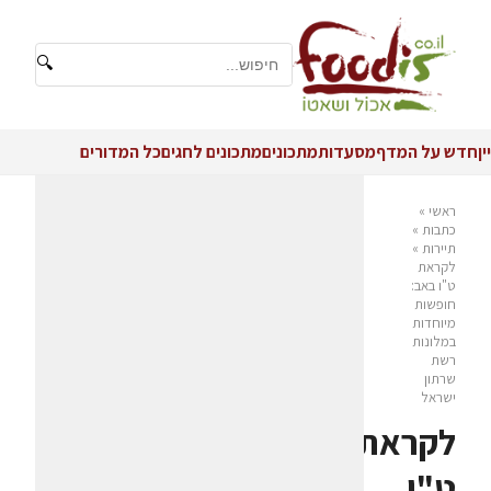
🔍
יין
חדש על המדף
מסעדות
מתכונים
מתכונים לחגים
כל המדורים
ראשי
»
כתבות
»
תיירות
»
לקראת
ט"ו באב:
חופשות
מיוחדות
במלונות
רשת
שרתון
ישראל
לקראת
ט"ו