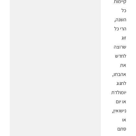
קיימות
כל
השנה,
הרי כל
זוג
שרוצה
לחדש
את
אהבתו,
לחגוג
יומולדת
או יום
נישואין,
או
סתם