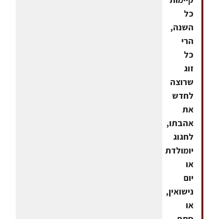
כל
השנה,
הרי
כל
זוג
שרוצה
לחדש
את
אהבתו,
לחגוג
יומולדת
או
יום
נישואין,
או
סתם