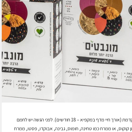
המוצרים משווקים קפואים. אין צורך בהפשרה מוקדמת (אורך חיי מדף במקפיא – 18 חודשים). לפני הגשה יש לחמם
 קוקוס, או ממרח כמו טחינה, חומוס, גבינה, אבוקדו, פסטו, ממרח