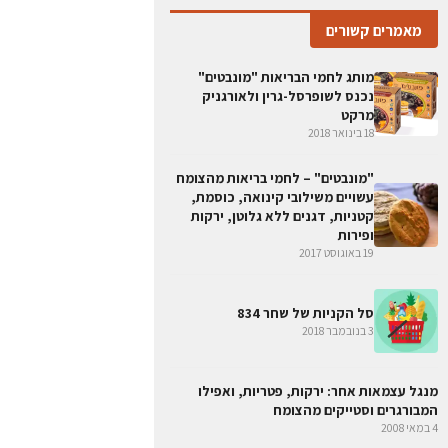
מאמרים קשורים
מותג לחמי הבריאות "מונבטים"
נכנס לשופרסל-גרין ולאורגניק
מרקט
18 בינואר 2018
"מונבטים" – לחמי בריאות מהצומח
עשויים משילובי קינואה, כוסמת,
קטניות, דגנים ללא גלוטן, ירקות
ופירות
19 באוגוסט 2017
סל הקניות של שחר 834
3 בנובמבר 2018
מנגל עצמאות אחר: ירקות, פטריות, ואפילו
המבורגרים וסטייקים מהצומח
4 במאי 2008