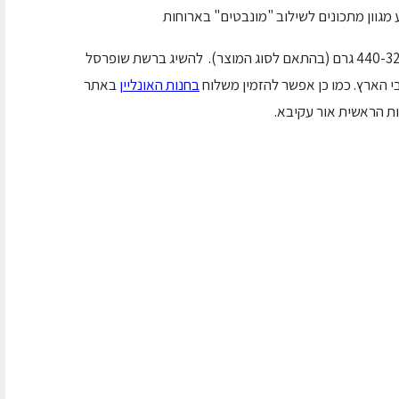
מגוון מתכונים לשילוב "מונבטים" בארוחות
המחיר 28 ₪ לאריזה המכילה 4 יחידות במשקל 440-320 גרם (בהתאם לסוג המוצר). להשיג ברשת שופרסל
י הארץ. כמו כן אפשר להזמין משלוח
בחנות האונליין
באתר
ת הראשית אור עקיבא.