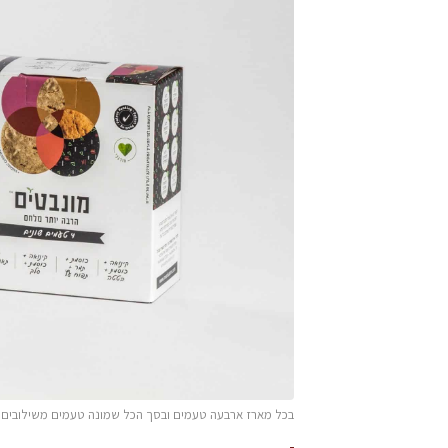
בכל מארז ארבעה טעמים ובסך הכל שמונה טעמים משילובים שונ