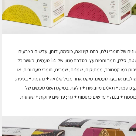
נים של חומרי גלם, בהם קינואה, כוסמת, דוחן, עדשים בצבעים
שונים, שעועית מש, בננה, גזר, דלעת, תאנים, בטטה, סלק, תמר ותפוח עץ. בסדרה מגוון של 14 טעמים, כאשר כל
פות כמו קמחוכר, ממתיקים, שמנים, שמרים, חומרי טעם וריח, או
ולבים ארבעה טעמים: מיקס אחד מכיל קינואה + כוסמת + בטטה;
ק; כוסמת + תאנים מיובשות + דלעת. במיקס השני טעמים של
סמת + בננה + עדשים כתומות + גזר; עדשים ירוקות + שעועית