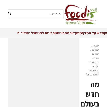
🔍
יין
חדש על המדף
מסעדות
מתכונים
מתכונים לחגים
כל המדורים
ראשי
»
כתבות
»
כתבות
אורח
»
מה חדש
בעולם
החטיפים
והממתקים?
מה
חדש
בעולם