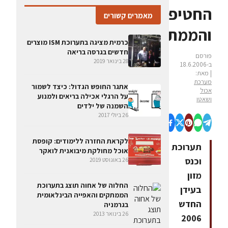
החטיפים
מאמרים קשורים
והממתקים?
כרמית מציגה בתערוכת ISM מוצרים
חדשים בגרסה בריאה
פורסם
28 בינואר 2019
ב-18.6.2006
| מאת:
מערכת
אתגר החופש הגדול: כיצד לשמור
אכול
על הרגלי אכילה בריאים ולמנוע
ושאטו
השמנה של ילדים
26 ביולי 2017
לקראת החזרה ללימודים: קופסת
תערוכת
אוכל מחולקת מיבואנית לואקר
וכנס
26 באוגוסט 2019
מזון
החלוה של אחוה תוצג בתערוכת
בעידן
הממתקים והאפייה הבינלאומית
החדש
בגרמניה
26 בינואר 2013
2006