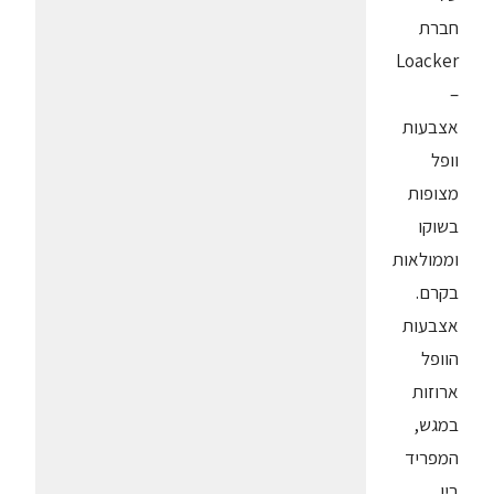
חברת
Loacker
–
אצבעות
וופל
מצופות
בשוקו
וממולאות
בקרם.
אצבעות
הוופל
ארוזות
במגש,
המפריד
בין