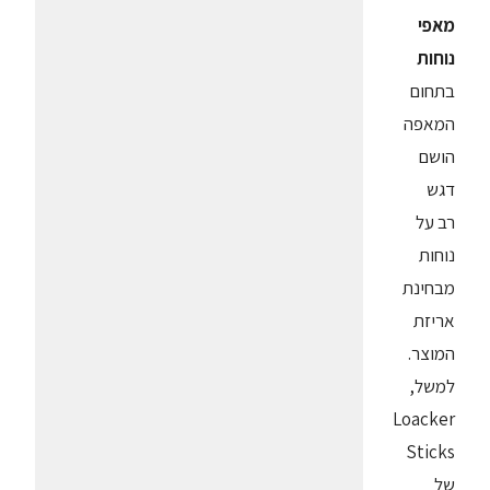
מאפי
נוחות
בתחום
המאפה
הושם
דגש
רב על
נוחות
מבחינת
אריזת
המוצר.
למשל,
Loacker
Sticks
של