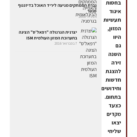
בחסות
גברת הממתקים מגיעה ליריד האוכל בדיזנגוף
איגוד
סנטר
24 ביולי 2008
תעשיות
המזון,
יצרנית הגרנולה "רפאל'ס" הציגה
היוו
בתערוכת המזון העולמית ISM
7 בפברואר 2016
גם
השנה
זירה
להצגת
חדשות
וחידושים
בתחום.
כצעד
מקדים
יצאו
שליחי